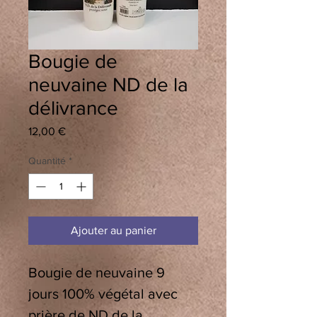
Bougie de
neuvaine ND de la
délivrance
Prix
12,00 €
Quantité
*
Ajouter au panier
Bougie de neuvaine 9
jours 100% végétal avec
prière de ND de la