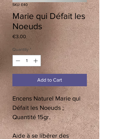
SKU: E40
Marie qui Défait les
Noeuds
Price
€3.00
Quantity
*
Add to Cart
Encens Naturel Marie qui
Défait les Noeuds ;
Quantité 15gr.
Aide à se libérer des