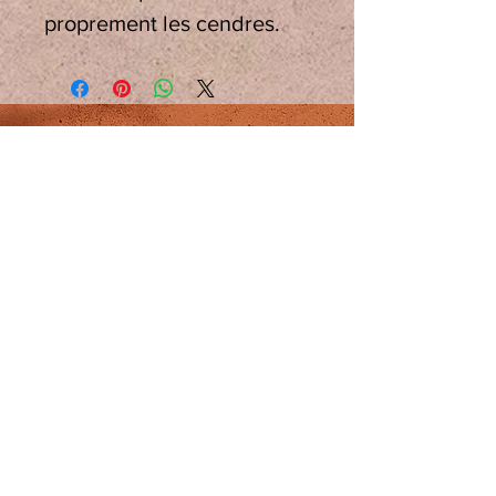
proprement les cendres.
Contact
159 Avenue de la Division Leclerc,
Châtenay-Malabry, Haut-de-Seine
92290
evelynayurveda@gmail.com
|
Phone:
06 60 14 44 03
Shop //
Wellness area open Monday to
Saturday from 8:00 a.m. to 7:00
p.m.
Sundays and Holidays contact me