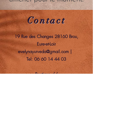
Contact
19 Rue des Changes 28160 Brou,
Eure-et-Loir
evelynayurveda@gmail.com
|
Tel:
06 60 14 44 03
Boutique //
Espace bien-être ouvert du Mardi au
Samedi de
9h30 à 19h00
Fermé le dimanche & le lundi