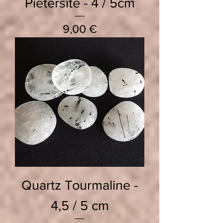
Pietersite - 4 / 5cm
Prix
9,00 €
Quartz Tourmaline -
4,5 / 5 cm