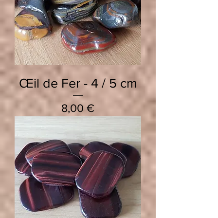
Œil de Fer - 4 / 5 cm
Prix
8,00 €