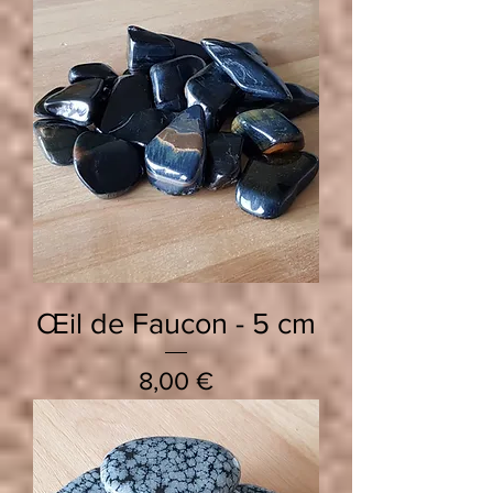
Œil de Faucon - 5 cm
Prix
8,00 €