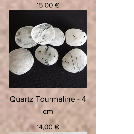
Prix
15,00 €
Quartz Tourmaline - 4
cm
Prix
14,00 €