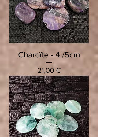
Charoïte - 4 /5cm
Prix
21,00 €