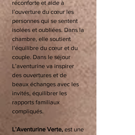
réconforte et aide à
l’ouverture du cœur les
personnes qui se sentent
isolées et oubliées. Dans la
chambre, elle soutient
l’équilibre du cœur et du
couple. Dans le séjour
L’aventurine va inspirer
des ouvertures et de
beaux échanges avec les
invités, équilibrer les
rapports familiaux
compliqués.
L’Aventurine Verte,
est une