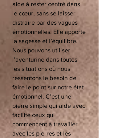
aide à rester centré dans
le cœur, sans se laisser
distraire par des vagues
émotionnelles. Elle apporte
la sagesse et l’équilibre.
Nous pouvons utiliser
l’aventurine dans toutes
les situations où nous
ressentons le besoin de
faire le point sur notre état
émotionnel. C’est une
pierre simple qui aide avec
facilité ceux qui
commencent à travailler
avec les pierres et les