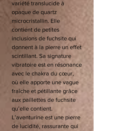
variété translucide à
opaque de quartz
microcristallin. Elle
contient de petites
inclusions de fuchsite qui
donnent à la pierre un effet
scintillant. Sa signature
vibratoire est en résonance
avec le chakra du cœur,
où elle apporte une vague
fraîche et pétillante grâce
aux paillettes de fuchsite
qu’elle contient.
L’aventurine est une pierre
de lucidité, rassurante qui