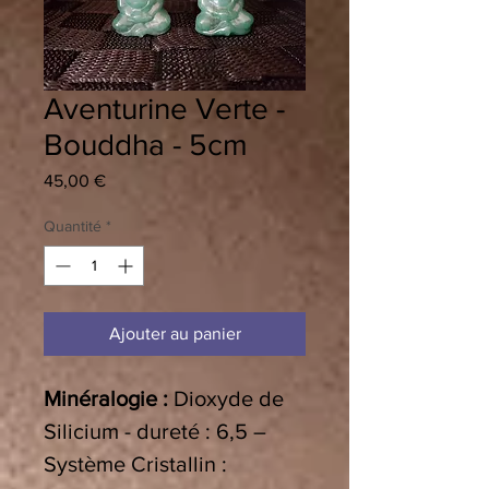
Aventurine Verte -
Bouddha - 5cm
Prix
45,00 €
Quantité
*
Ajouter au panier
Minéralogie :
Dioxyde de
Silicium - dureté :
6,5 –
Système Cristallin
: