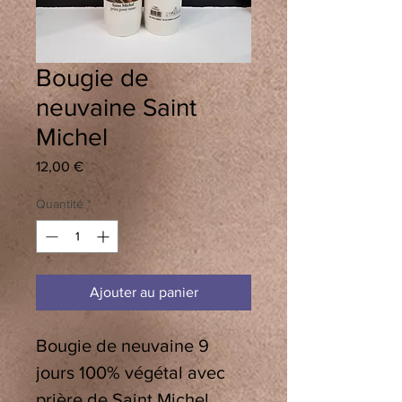
Bougie de
neuvaine Saint
Michel
Prix
12,00 €
Quantité
*
Ajouter au panier
Bougie de neuvaine 9
jours 100% végétal avec
prière de Saint Michel.