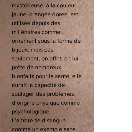
mystérieuse, à la couleur
jaune, orangée dorée, est
utilisée depuis des
millénaires comme
ornement sous la forme de
bijoux, mais pas
seulement, en effet, on lui
prête de nombreux
bienfaits pour la santé, elle
aurait la capacité de
soulager des problèmes
d’origine physique comme
psychologique.
L’ambre se distingue
comme un exemple sans