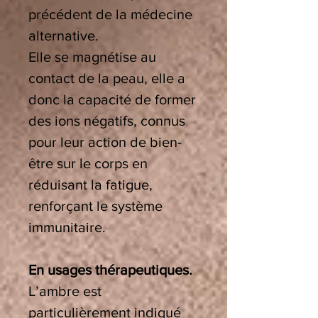
précédent de la médecine
alternative.
Elle se magnétise au
contact de la peau, elle a
donc la capacité de former
des ions négatifs, connus
pour leur action de bien-
être sur le corps en
réduisant la fatigue,
renforçant le système
immunitaire.
En usages thérapeutiques.
L’ambre est
particulièrement indiqué