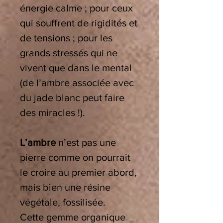
énergie calme ; pour ceux
qui souffrent de rigidités et
de tensions ; pour les
grands stressés qui ne
vivent que dans le mental
(de l’ambre associée avec
du jade blanc peut faire
des miracles !).
L’ambre
n’est pas une
pierre comme on pourrait
le croire au premier abord,
mais bien une résine
végétale, fossilisée.
Cette gemme organique