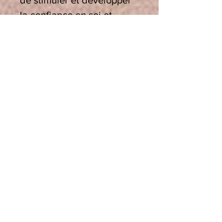
de stimuler et développer
la confiance en soi et
l’estime de soi, mais aussi
d’atteindre un certain
niveau de sérénité et de
sagesse.
En association :
Pour les grands stressés
qui ne vivent que dans le
mental, L’Ambre associé
au jade blanc peut faire
des miracles…
À cause de la rareté de