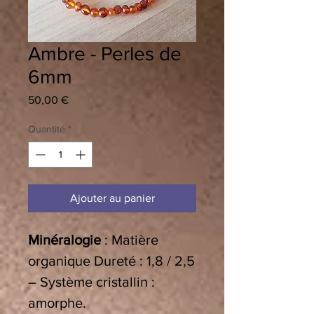
Ambre - Perles de
6mm
Prix
50,00 €
Quantité
*
Ajouter au panier
Minéralogie
: Matière
organique Dureté : 1,8 / 2,5
– Système cristallin :
amorphe.