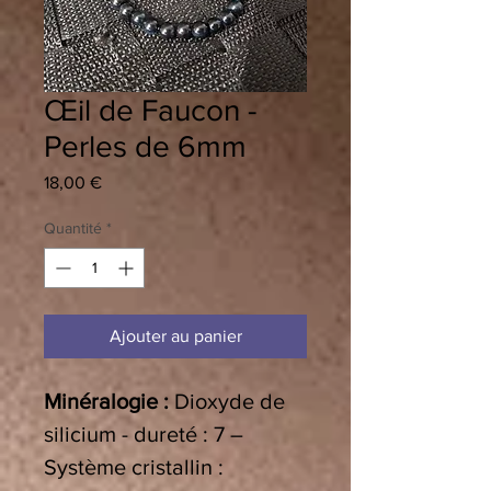
Œil de Faucon -
Perles de 6mm
Prix
18,00 €
Quantité
*
Ajouter au panier
Minéralogie :
Dioxyde de
silicium - dureté : 7 –
Système cristallin :