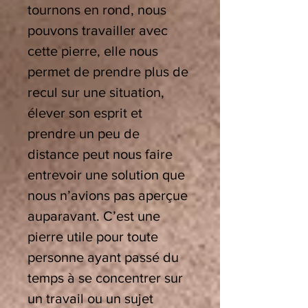
tournons en rond, nous
pouvons travailler avec
cette pierre, elle nous
permet de prendre plus de
recul sur une situation,
élever son esprit et
prendre un peu de
distance peut nous faire
entrevoir une solution que
nous n’avions pas aperçue
auparavant. C’est une
pierre utile pour toute
personne ayant passé du
temps à se concentrer sur
un travail ou un sujet