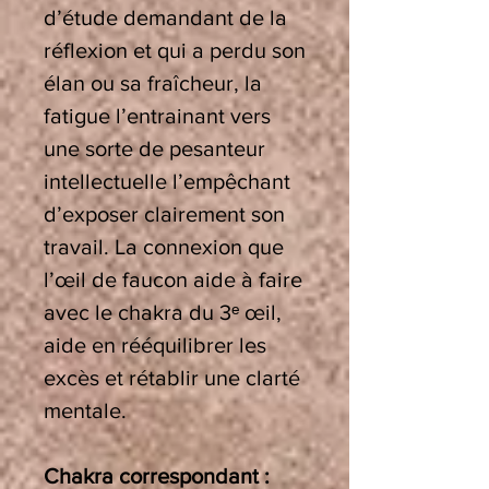
d’étude demandant de la
réflexion et qui a perdu son
élan ou sa fraîcheur, la
fatigue l’entrainant vers
une sorte de pesanteur
intellectuelle l’empêchant
d’exposer clairement son
travail. La connexion que
l’œil de faucon aide à faire
avec le chakra du 3
ᵉ
œ
il,
aide en r
éé
quilibrer les
exc
è
s et r
é
tablir une clart
é
mentale.
Chakra correspondant :