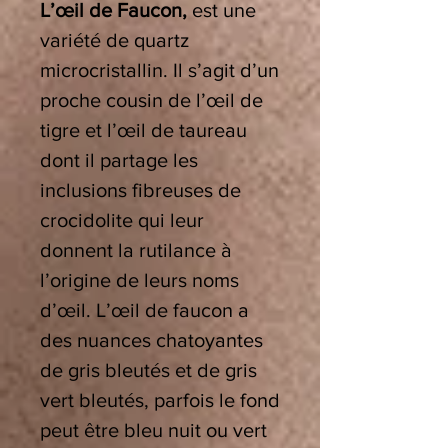
L’œil de Faucon,
est une
variété de quartz
microcristallin. Il s’agit d’un
proche cousin de l’œil de
tigre et l’œil de taureau
dont il partage les
inclusions fibreuses de
crocidolite qui leur
donnent la rutilance à
l’origine de leurs noms
d’œil. L’œil de faucon a
des nuances chatoyantes
de gris bleutés et de gris
vert bleutés, parfois le fond
peut être bleu nuit ou vert