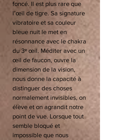
foncé. Il est plus rare que
l’œil de tigre. Sa signature
vibratoire et sa couleur
bleue nuit le met en
résonnance avec le chakra
du 3
ᵉ
œ
il. M
é
diter avec un
œ
il de faucon, ouvre la
dimension de la vision,
nous donne la capacité à
distinguer des choses
normalement invisibles, on
élève et on agrandit notre
point de vue. Lorsque tout
semble bloqué et
impossible que nous