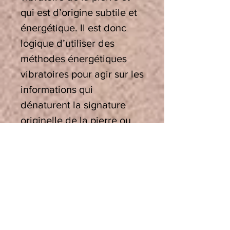
qui est d’origine subtile et
énergétique. Il est donc
logique d’utiliser des
méthodes énergétiques
vibratoires pour agir sur les
informations qui
dénaturent la signature
originelle de la pierre ou
du cristal.
Utiliser un bol.
Si vous
savez un bol de cristal, ou
un bol tibétain, peu
importe qu’ils soient graves
ou aigus et quelle que soit
leur note, ils sont