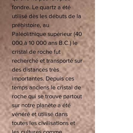
fondre. Le quartz a été
utilisé dès les débuts de la
préhistoire, au
Paléolithique supérieur (40
000 à 10 000 ans B.C.) le
cristal de roche fut
recherché et transporté sur
des distances très
importantes. Depuis ces
temps anciens le cristal de
roche qui se trouve partout
sur notre planète a été
vénéré et utilisé dans
toutes les civilisations et
les cultures comme