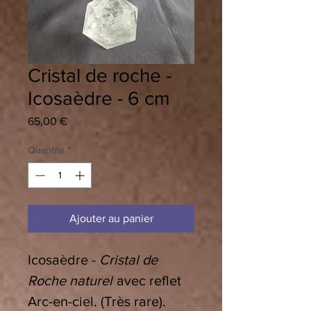
Cristal de roche -
Icosaèdre - 6 cm
Prix
65,00 €
Quantité
*
Ajouter au panier
Icosaèdre -
Cristal de
Roche naturel
avec reflet
Arc-en-ciel. (Très rare).