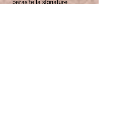
parasite la signature
vibratoire de la pierre et
qui est d’origine subtile et
énergétique. Il est donc
logique d’utiliser des
méthodes énergétiques
vibratoires pour agir sur les
informations qui
dénaturent la signature
originelle de la pierre ou
du cristal.
Utiliser un bol.
Si vous
savez un bol de cristal, ou
un bol tibétain, peu
importe qu’ils soient graves