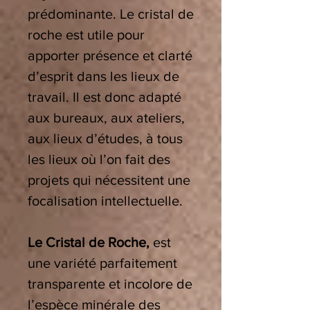
prédominante. Le cristal de
roche est utile pour
apporter présence et clarté
d’esprit dans les lieux de
travail. Il est donc adapté
aux bureaux, aux ateliers,
aux lieux d’études, à tous
les lieux où l’on fait des
projets qui nécessitent une
focalisation intellectuelle.
Le Cristal de Roche,
est
une variété parfaitement
transparente et incolore de
l’espèce minérale des