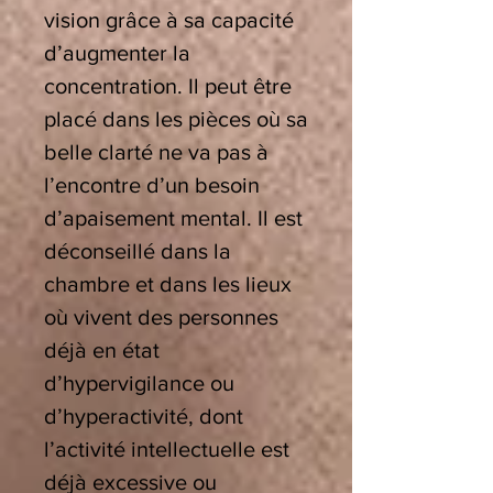
vision grâce à sa capacité
d’augmenter la
concentration. Il peut être
placé dans les pièces où sa
belle clarté ne va pas à
l’encontre d’un besoin
d’apaisement mental. Il est
déconseillé dans la
chambre et dans les lieux
où vivent des personnes
déjà en état
d’hypervigilance ou
d’hyperactivité, dont
l’activité intellectuelle est
déjà excessive ou