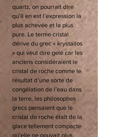
quartz, on pourrait dire
qu’il en est l’expression la
plus achevée et la plus
pure. Le terme cristal
dérive du grec « krystallos
» qui veut dire gelé car les
anciens considéraient le
cristal de roche comme le
résultat d’une sorte de
congélation de l’eau dans
la terre, les philosophes
grecs pensaient que le
cristal de roche était de la
glace tellement compacte
qu’elle ne pouvait plus