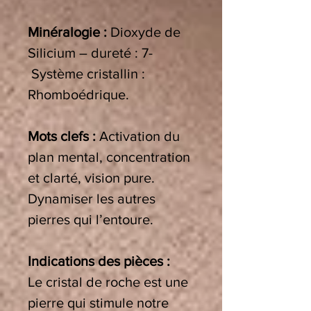
Minéralogie :
Dioxyde de
Silicium – dureté : 7-
Système cristallin :
Rhomboédrique.
Mots clefs :
Activation du
plan mental, concentration
et clarté, vision pure.
Dynamiser les autres
pierres qui l’entoure.
Indications des pièces :
Le cristal de roche est une
pierre qui stimule notre