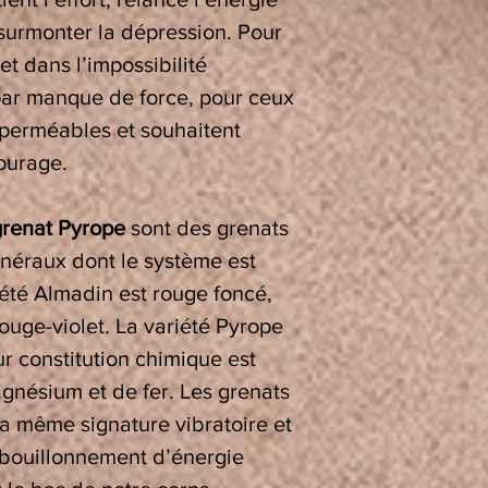
surmonter la dépression. Pour
et dans l’impossibilité
par manque de force, pour ceux
t perméables et souhaitent
courage.
grenat Pyrope
sont des grenats
néraux dont le système est
riété Almadin est rouge foncé,
rouge-violet. La variété Pyrope
ur constitution chimique est
gnésium et de fer. Les grenats
la même signature vibratoire et
 bouillonnement d’énergie