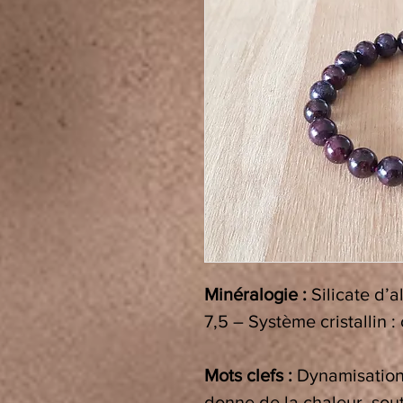
Minéralogie :
Silicate d’a
7,5 – Système cristallin :
Mots clefs :
Dynamisation 
donne de la chaleur, souti