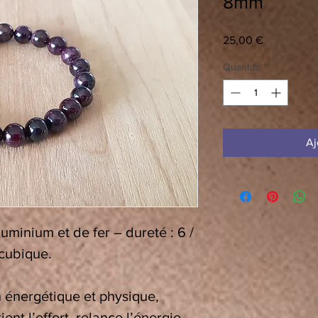
8mm
Prix
25,00 €
Quantité
*
Aj
luminium et de fer – dureté : 6 /
 cubique.
énergétique et physique,
ent l’effort, relance l’énergie