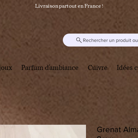
Livraison partout en France !
Rechercher un produit ou 
joux
Parfum d'ambiance
Cuivre
Idées 
Grenat Alma