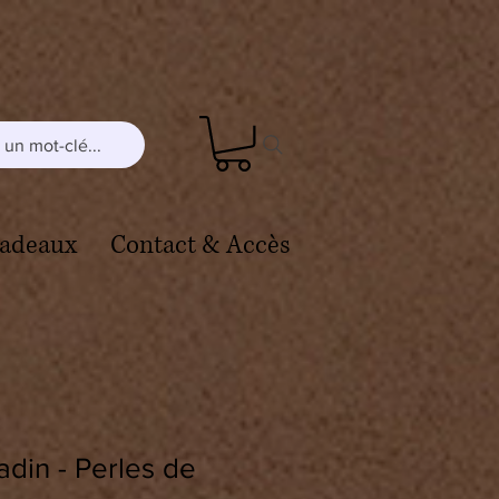
un mot-clé...
cadeaux
Contact & Accès
din - Perles de