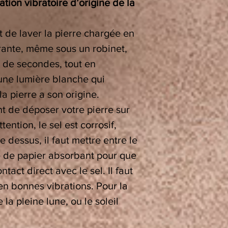
tion vibratoire d’origine de la
t de laver la pierre chargée en
urante, même sous un robinet,
 de secondes, tout en
 une lumière blanche qui
la pierre a son origine.
nt de déposer votre pierre sur
ttention, le sel est corrosif,
 dessus, il faut mettre entre le
lle de papier absorbant pour que
ntact direct avec le sel. Il faut
en bonnes vibrations. Pour la
 la pleine lune, ou le soleil