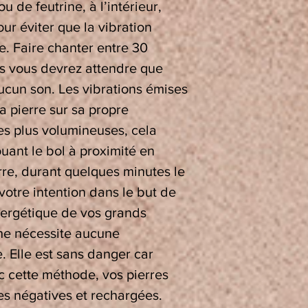
u de feutrine, à l’intérieur,
our éviter que la vibration
re. Faire chanter entre 30
is vous devrez attendre que
ucun son. Les vibrations émises
la pierre sur sa propre
es plus volumineuses, cela
ouant le bol à proximité en
rre, durant quelques minutes le
 votre intention dans le but de
énergétique de vos grands
ne nécessite aucune
. Elle est sans danger car
c cette méthode, vos pierres
es négatives et rechargées.