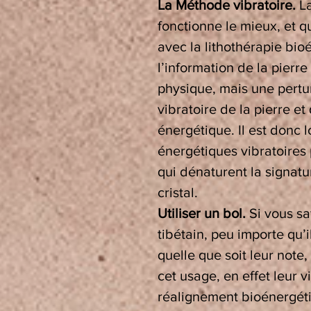
La Méthode vibratoire.
La
fonctionne le mieux, et 
avec la lithothérapie bi
l’information de la pierr
physique, mais une pertur
vibratoire de la pierre et 
énergétique. Il est donc 
énergétiques vibratoires 
qui dénaturent la signatu
cristal.
Utiliser un bol.
Si vous sa
tibétain, peu importe qu’i
quelle que soit leur note,
cet usage, en effet leur v
réalignement bioénergétiq