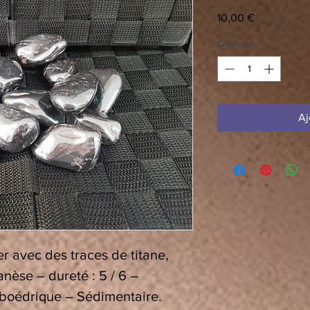
Prix
10,00 €
Quantité
*
Aj
r avec des traces de titane,
nèse – dureté : 5 / 6 –
mboédrique – Sédimentaire.