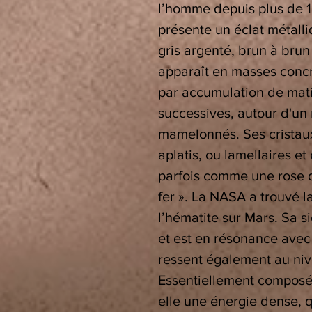
l’homme depuis plus de 
présente un éclat métalli
gris argenté, brun à brun
apparaît en masses concr
par accumulation de mat
successives, autour d'un
mamelonnés. Ses cristaux
aplatis, ou lamellaires e
parfois comme une rose d
fer ». La NASA a trouvé l
l’hématite sur Mars. Sa s
et est en résonance avec 
ressent également au niv
Essentiellement composée
elle une énergie dense, qu