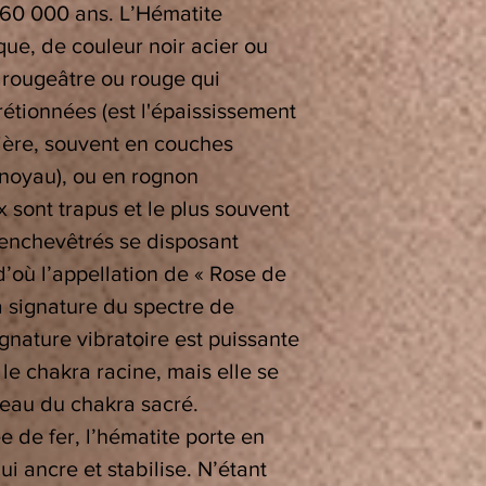
160 000 ans. L’Hématite
que, de couleur noir acier ou
 rougeâtre ou rouge qui
étionnées (est l'épaississement
ière, souvent en couches
 noyau), ou en rognon
 sont trapus et le plus souvent
t enchevêtrés se disposant
’où l’appellation de « Rose de
a signature du spectre de
ignature vibratoire est puissante
le chakra racine, mais elle se
eau du chakra sacré.
 de fer, l’hématite porte en
i ancre et stabilise. N’étant