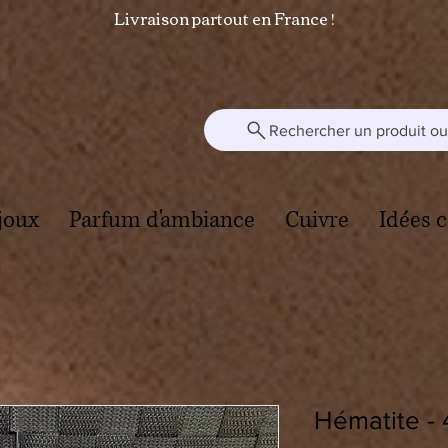
Livraison partout en France !
Rechercher un produit ou 
joux
Parfum d'ambiance
Cuivre
Idées 
Hématite - 