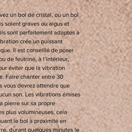
vez un bol de cristal, ou un bol
ls soient graves ou aigus et
 ils sont parfaitement adaptés à
ibration crée un puissant
ue. Il est conseillé de poser
u de feutrine, à l’intérieur,
our éviter que la vibration
re. Faire chanter entre 30
is vous devrez attendre que
ucun son. Les vibrations émises
la pierre sur sa propre
es plus volumineuses, cela
ouant le bol à proximité en
rre, durant quelques minutes le