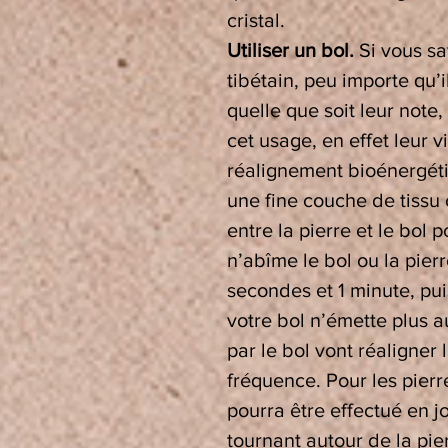
cristal.
Utiliser un bol.
Si vous sa
tibétain, peu importe qu’i
quelle que soit leur note,
cet usage, en effet leur v
réalignement bioénergétiq
une fine couche de tissu o
entre la pierre et le bol p
n’abîme le bol ou la pier
secondes et 1 minute, pu
votre bol n’émette plus a
par le bol vont réaligner 
fréquence. Pour les pierr
pourra être effectué en j
tournant autour de la pie