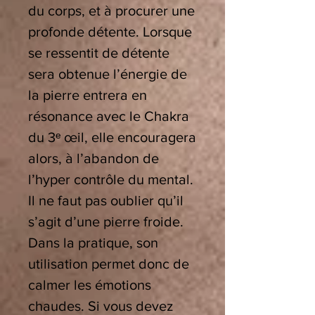
du corps, et à procurer une
profonde détente. Lorsque
se ressentit de détente
sera obtenue l’énergie de
la pierre entrera en
résonance avec le Chakra
du 3
ᵉ
œ
il, elle encouragera
alors,
à
l
’
abandon de
l
’
hyper contr
ô
le du mental.
Il ne faut pas oublier qu
’
il
s
’
agit d’une pierre froide.
Dans la pratique, son
utilisation permet donc de
calmer les émotions
chaudes. Si vous devez