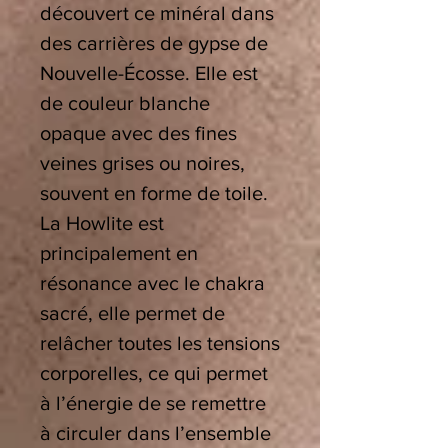
découvert ce minéral dans
des carrières de gypse de
Nouvelle-Écosse. Elle est
de couleur blanche
opaque avec des fines
veines grises ou noires,
souvent en forme de toile.
La Howlite est
principalement en
résonance avec le chakra
sacré, elle permet de
relâcher toutes les tensions
corporelles, ce qui permet
à l’énergie de se remettre
à circuler dans l’ensemble