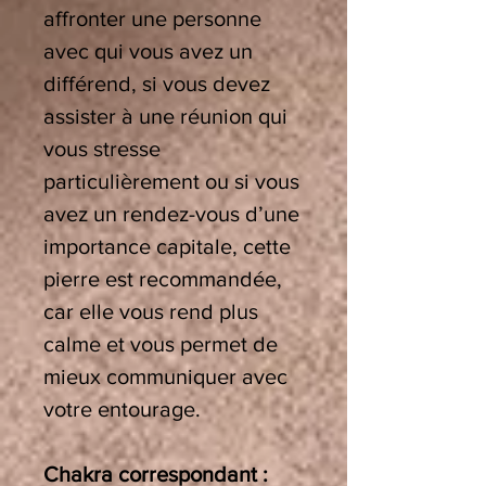
affronter une personne
avec qui vous avez un
différend, si vous devez
assister à une réunion qui
vous stresse
particulièrement ou si vous
avez un rendez-vous d’une
importance capitale, cette
pierre est recommandée,
car elle vous rend plus
calme et vous permet de
mieux communiquer avec
votre entourage.
Chakra correspondant :