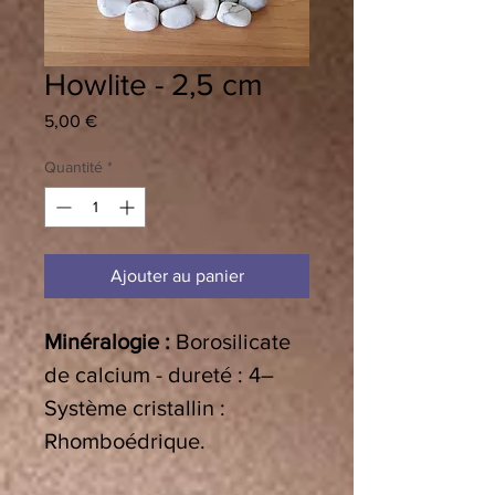
Howlite - 2,5 cm
Prix
5,00 €
Quantité
*
Ajouter au panier
Minéralogie :
Borosilicate
de calcium - dureté : 4–
Système cristallin :
Rhomboédrique.