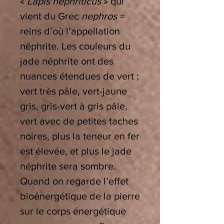
«
Lapis nephriticus
» qui
vient du Grec
nephros
=
reins d’où l’appellation
néphrite. Les couleurs du
jade néphrite ont des
nuances étendues de vert ;
vert très pâle, vert-jaune
gris, gris-vert à gris pâle,
vert avec de petites taches
noires, plus la teneur en fer
est élevée, et plus le jade
néphrite sera sombre.
Quand on regarde l’effet
bioénergétique de la pierre
sur le corps énergétique