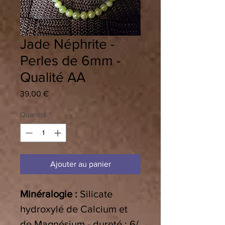
Jade Néphrite -
Perles de 6mm -
Qualité AA
Prix
39,00 €
Quantité
*
Ajouter au panier
Minéralogie :
Silicate
hydroxylé de Calcium et
de Magnésium - dureté : 6/