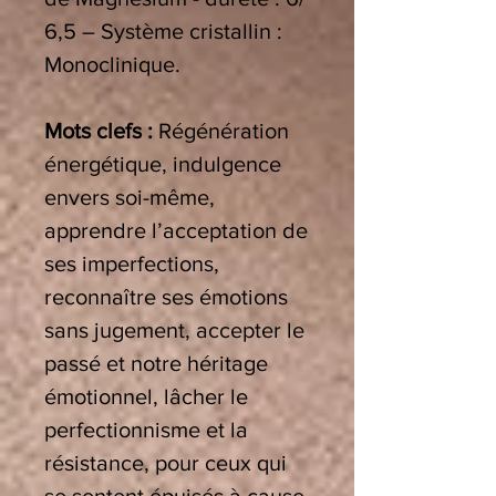
6,5 – Système cristallin :
Monoclinique.
Mots clefs :
Régénération
énergétique, indulgence
envers soi-même,
apprendre l’acceptation de
ses imperfections,
reconnaître ses émotions
sans jugement, accepter le
passé et notre héritage
émotionnel, lâcher le
perfectionnisme et la
résistance, pour ceux qui