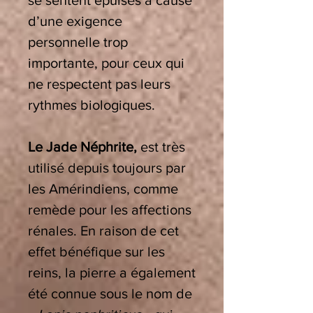
se sentent épuisés à cause
d’une exigence
personnelle trop
importante, pour ceux qui
ne respectent pas leurs
rythmes biologiques.
Le Jade Néphrite,
est très
utilisé depuis toujours par
les Amérindiens, comme
remède pour les affections
rénales. En raison de cet
effet bénéfique sur les
reins, la pierre a également
été connue sous le nom de