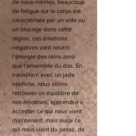
de nous-mêmes, beaucoup
de fatigue sur le corps est
caractérisée par un vide ou
un blocage dans cette
région, ces émotions
négatives vont nourrir
l’énergie des reins ainsi
que l’ensemble du dos. En
travaillant avec un jade
néphrite, nous allons
retrouver un équilibre de
nos émotions, apprendre à
accepter ce qui nous vient
maintenant, mais aussi ce
qui nous vient du passé, de