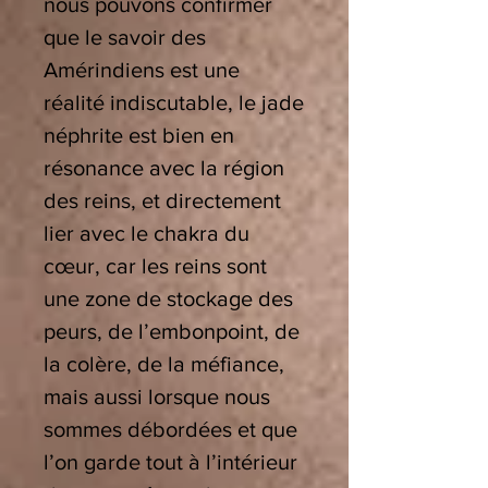
nous pouvons confirmer
que le savoir des
Amérindiens est une
réalité indiscutable, le jade
néphrite est bien en
résonance avec la région
des reins, et directement
lier avec le chakra du
cœur, car les reins sont
une zone de stockage des
peurs, de l’embonpoint, de
la colère, de la méfiance,
mais aussi lorsque nous
sommes débordées et que
l’on garde tout à l’intérieur