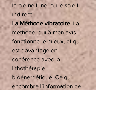
la pleine lune, ou le soleil
indirect.
La Méthode vibratoire.
La
méthode, qui à mon avis,
fonctionne le mieux, et qui
est davantage en
cohérence avec la
lithothérapie
bioénergétique. Ce qui
encombre l’information de
la pierre n’est pas quelque
chose de physique, mais
une perturbation qui
parasite la signature
vibratoire de la pierre et