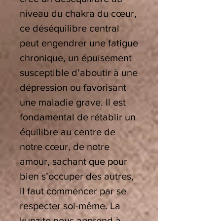
niveau du chakra du cœur,
ce déséquilibre central
peut engendrer une fatigue
chronique, un épuisement
susceptible d’aboutir à une
dépression ou favorisant
une maladie grave. Il est
fondamental de rétablir un
équilibre au centre de
notre cœur, de notre
amour, sachant que pour
bien s’occuper des autres,
il faut commencer par se
respecter soi-même. La
kunzite nous apprend à