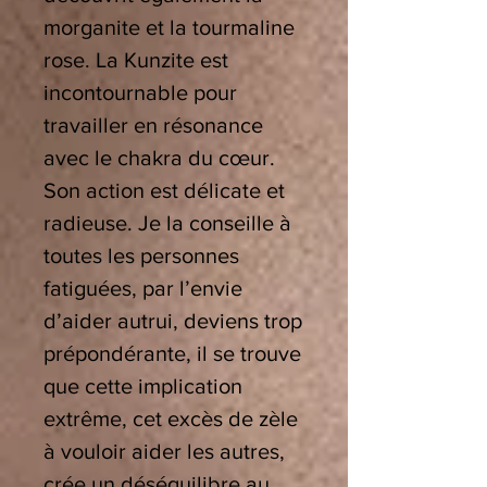
morganite et la tourmaline
rose. La Kunzite est
incontournable pour
travailler en résonance
avec le chakra du cœur.
Son action est délicate et
radieuse. Je la conseille à
toutes les personnes
fatiguées, par l’envie
d’aider autrui, deviens trop
prépondérante, il se trouve
que cette implication
extrême, cet excès de zèle
à vouloir aider les autres,
crée un déséquilibre au