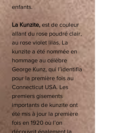
enfants.
La Kunzite,
est de couleur
allant du rose poudré clair,
au rose violet lilas. La
kunzite a été nommée en
hommage au célèbre
George Kunz, qui l’identifia
pour la première fois au
Connecticut USA. Les
premiers gisements
importants de kunzite ont
été mis à jour la première
fois en 1920 où l’on
découvrit également la