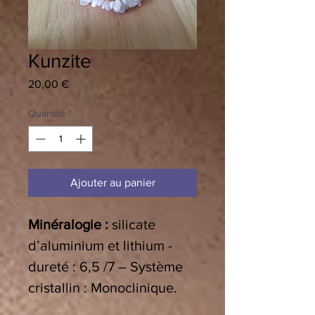
Kunzite
Prix
20,00 €
Quantité
*
Ajouter au panier
Minéralogie :
silicate
d’aluminium et lithium -
dureté : 6,5 /7 – Système
cristallin : Monoclinique.