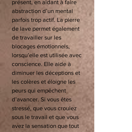
présent, en aidant à faire
abstraction d’un mental
parfois trop actif. La pierre
de lave permet également
de travailler sur les
blocages émotionnels,
lorsqu’elle est utilisée avec
conscience. Elle aide à
diminuer les déceptions et
les colères et éloigne les
peurs qui empêchent
d’avancer. Si vous êtes
stressé, que vous croulez
sous le travail et que vous
avez la sensation que tout