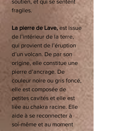
soutien, et qui se sentent
fragiles.
La pierre de Lave,
est issue
de l’intérieur de la terre,
qui provient de l’éruption
d’un volcan. De par son
origine, elle constitue une
pierre d’ancrage. De
couleur noire ou gris foncé,
elle est composée de
petites cavités et elle est
liée au chakra racine. Elle
aide à se reconnecter à
soi-même et au moment