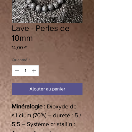
Lave - Perles de
10mm
Prix
14,00 €
Quantité
*
Ajouter au panier
Minéralogie :
Dioxyde de
silicium (70%) – dureté : 5 /
5,5 – Système cristallin :