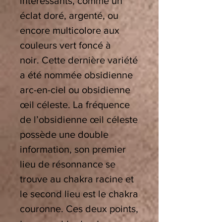
intéressants, comme un
éclat doré, argenté, ou
encore multicolore aux
couleurs vert foncé à
noir. Cette dernière variété
a été nommée obsidienne
arc-en-ciel ou obsidienne
œil céleste. La fréquence
de l’obsidienne œil céleste
possède une double
information, son premier
lieu de résonnance se
trouve au chakra racine et
le second lieu est le chakra
couronne. Ces deux points,