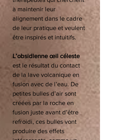
à maintenir leur
alignement dans le cadre
de leur pratique et veulent
être inspirés et intuitifs.
L’obsidienne œil céleste
est le résultat du contact
de la lave volcanique en
fusion avec de l’eau. De
petites bulles d’air sont
créées par la roche en
fusion juste avant d’être
refroidi, ces bulles vont
produire des effets