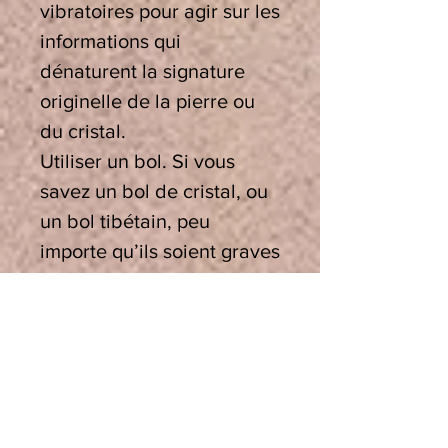
vibratoires pour agir sur les
informations qui
dénaturent la signature
originelle de la pierre ou
du cristal.
Utiliser un bol. Si vous
savez un bol de cristal, ou
un bol tibétain, peu
importe qu’ils soient graves
ou aigus et quelle que soit
leur note, ils sont
parfaitement adaptés à cet
usage, en effet leur
vibration crée un puissant
réalignement