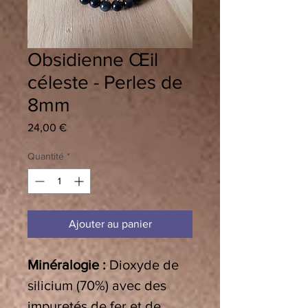
Obsidienne Œil
céleste - Perles de
8mm
Prix
24,00 €
Quantité
*
Ajouter au panier
Minéralogie :
Dioxyde de
silicium (70%) avec des
impuretés de fer et de