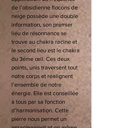
de l’obsidienne flocons de
neige possède une double
information, son premier
lieu de résonnance se
trouve au chakra racine et
le second lieu est le chakra
du 3éme œil. Ces deux
points, unis traversent tout
notre corps et réalignent
l’ensemble de notre
énergie. Elle est conseillée
à tous par sa fonction
d’harmonisation. Cette
pierre nous permet un
enracinement et en même