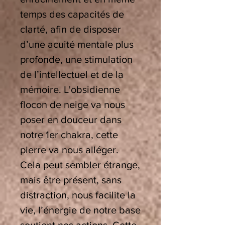
temps des capacités de
clarté, afin de disposer
d’une acuité mentale plus
profonde, une stimulation
de l’intellectuel et de la
mémoire. L'obsidienne
flocon de neige va nous
poser en douceur dans
notre 1er chakra, cette
pierre va nous alléger.
Cela peut sembler étrange,
mais être présent, sans
distraction, nous facilite la
vie, l’énergie de notre base