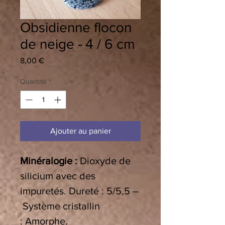
Obsidienne flocon
de neige - 4 / 6 cm
Prix
8,00 €
Quantité
*
Ajouter au panier
Minéralogie :
Dioxyde de
silicium avec des
impuretés. Dureté : 5/5,5 –
Système cristallin
: Amorphe.