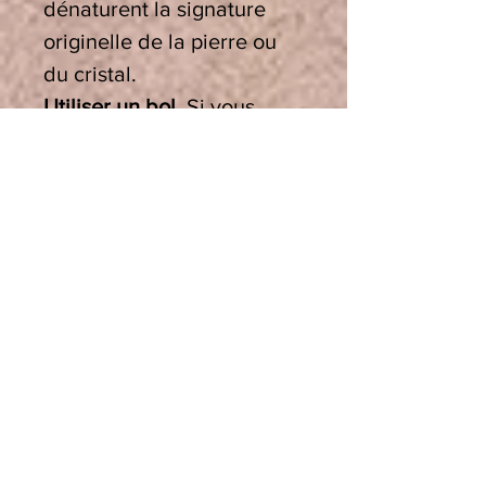
dénaturent la signature
originelle de la pierre ou
du cristal.
Utiliser un bol.
Si vous
savez un bol de cristal, ou
un bol tibétain, peu
importe qu’ils soient graves
ou aigus et quelle que soit
leur note, ils sont
parfaitement adaptés à cet
usage, en effet leur
vibration crée un puissant
réalignement
bioénergétique. Il est
conseillé de poser une fine