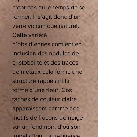
n’ont pas eu le temps de se
former. Il s’agit donc d’un
verre volcanique naturel.
Cette variété
d’obsidiennes contient en
inclusion des nodules de
cristobalite et des traces
de métaux cela forme une
structure rappelant la
forme d’une fleur. Ces
taches de couleur claire
apparaissent comme des
motifs de flocons de neige
sur un fond noir, d’où son
appellation. La fréquence