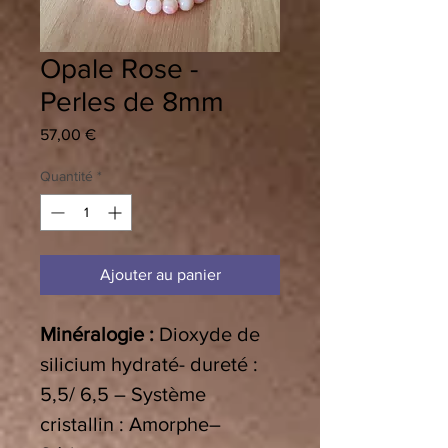
Opale Rose -
Perles de 8mm
Prix
57,00 €
Quantité
*
Ajouter au panier
Minéralogie :
Dioxyde de
silicium hydraté- dureté :
5,5/ 6,5 – Système
cristallin :
Amorphe–