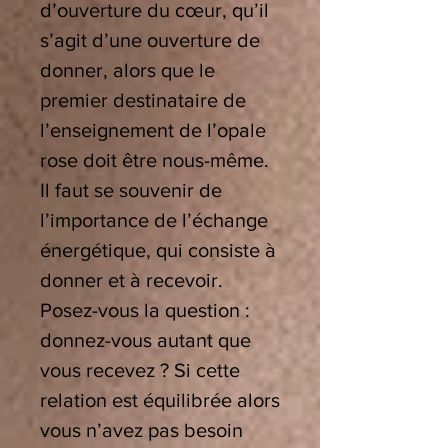
d’ouverture du cœur, qu’il
s’agit d’une ouverture de
donner, alors que le
premier destinataire de
l’enseignement de l’opale
rose doit être nous-même.
Il faut se souvenir de
l’importance de l’échange
énergétique, qui consiste à
donner et à recevoir.
Posez-vous la question :
donnez-vous autant que
vous recevez ? Si cette
relation est équilibrée alors
vous n’avez pas besoin