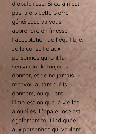
d’opale rose. Si cela n’est
pas, alors cette pierre
généreuse va vous
apprendre en finesse
l’acceptation de l’équilibre.
Je la conseille aux
personnes qui ont la
sensation de toujours
donner, et de ne jamais
recevoir autant qu’ils
donnent, ou qui ont
l’impression que la vie les
a oubliés. L’opale rose est
également tout indiquée
aux personnes qui veulent