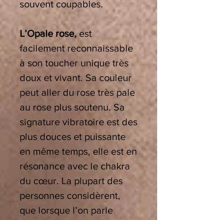
souvent coupables.
L’Opale rose,
est
facilement reconnaissable
à son toucher unique très
doux et vivant. Sa couleur
peut aller du rose très pale
au rose plus soutenu. Sa
signature vibratoire est des
plus douces et puissante
en même temps, elle est en
résonance avec le chakra
du cœur. La plupart des
personnes considèrent,
que lorsque l’on parle