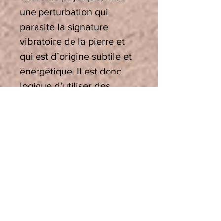
une perturbation qui
parasite la signature
vibratoire de la pierre et
qui est d’origine subtile et
énergétique. Il est donc
logique d’utiliser des
méthodes énergétiques
vibratoires pour agir sur les
informations qui
dénaturent la signature
originelle de la pierre ou
du cristal.
Utiliser un bol.
Si vous
savez un bol de cristal, ou
un bol tibétain, peu