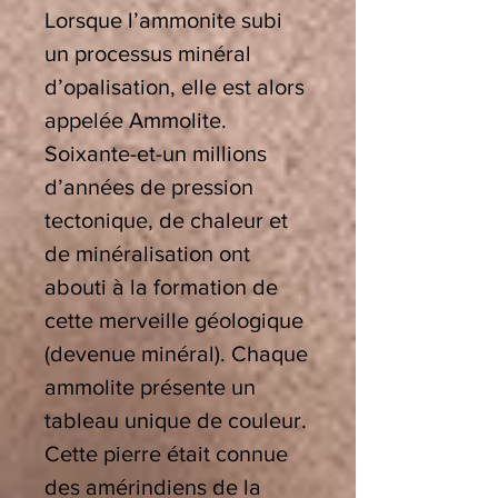
Lorsque l’ammonite subi
un processus minéral
d’opalisation, elle est alors
appelée Ammolite.
Soixante-et-un millions
d’années de pression
tectonique, de chaleur et
de minéralisation ont
abouti à la formation de
cette merveille géologique
(devenue minéral). Chaque
ammolite présente un
tableau unique de couleur.
Cette pierre était connue
des amérindiens de la