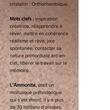
cristallin : Orthorhombique.
Mots clefs :
inspiration
créatrice, réapprendre à
rêver, mettre en cohérence
réalisme et rêve, joie
spontanée, contacter sa
nature primordiale arc-en-
ciel, libérer le travail sur la
mémoire.
L’Ammonite,
était un
mollusque préhistorique
qui s’est éteint, il y a plus
de 70 millions d’années.