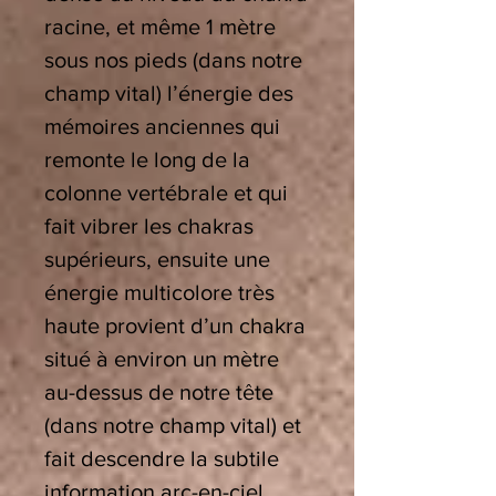
racine, et même 1 mètre
sous nos pieds (dans notre
champ vital) l’énergie des
mémoires anciennes qui
remonte le long de la
colonne vertébrale et qui
fait vibrer les chakras
supérieurs, ensuite une
énergie multicolore très
haute provient d’un chakra
situé à environ un mètre
au-dessus de notre tête
(dans notre champ vital) et
fait descendre la subtile
information arc-en-ciel