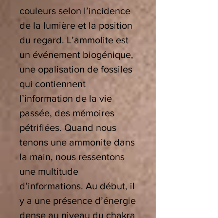
couleurs selon l’incidence
de la lumière et la position
du regard. L’ammolite est
un événement biogénique,
une opalisation de fossiles
qui contiennent
l’information de la vie
passée, des mémoires
pétrifiées. Quand nous
tenons une ammonite dans
la main, nous ressentons
une multitude
d’informations. Au début, il
y a une présence d’énergie
dense au niveau du chakra