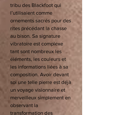
tribu des Blackfoot qui
l’utilisaient comme
ornements sacrés pour des
rites précédant la chasse
au bison. Sa signature
vibratoire est complexe
tant sont nombreux les
éléments, les couleurs et
les informations liées à sa
composition. Avoir devant
soi une telle pierre est déjà
un voyage visionnaire et
merveilleux simplement en
observant la
transformation des