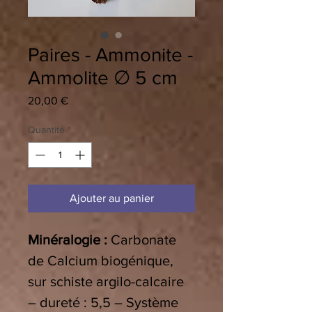
Paires - Ammonite -
Ammolite ∅ 5 cm
Prix
20,00 €
Quantité
*
Ajouter au panier
Minéralogie :
Carbonate
de Calcium biogénique,
sur schiste argilo-calcaire
– dureté : 5,5 – Système