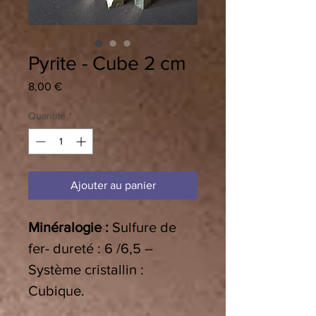
Pyrite - Cube 2 cm
Prix
8,00 €
Quantité
*
Ajouter au panier
Minéralogie :
Sulfure de
fer- dureté : 6 /6,5 –
Système cristallin :
Cubique
.