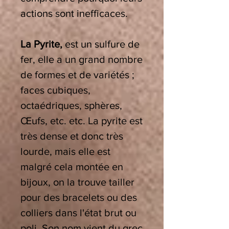
actions sont inefficaces.
La Pyrite,
est un sulfure de
fer, elle a un grand nombre
de formes et de variétés ;
faces cubiques,
octaédriques, sphères,
Œufs, etc. etc. La pyrite est
très dense et donc très
lourde, mais elle est
malgré cela montée en
bijoux, on la trouve tailler
pour des bracelets ou des
colliers dans l'état brut ou
poli. Son nom vient du grec