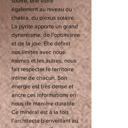
soufre, elle vibre
également au niveau du
chakra, du plexus solaire.
La pyrite apporte un grand
dynamisme, de l’optimisme
et de la joie. Elle définit
nos limites avec nous-
mêmes et les autres, nous
fait respecter le territoire
intime de chacun. Son
énergie est très dense et
ancre ces informations en
nous de manière durable.
Ce minéral est à la fois
l’architecte bienveillant au