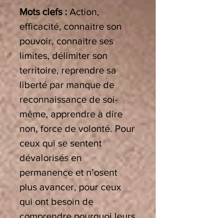
Mots clefs :
Action,
efficacité, connaitre son
pouvoir, connaitre ses
limites, délimiter son
territoire, reprendre sa
liberté par manque de
reconnaissance de soi-
même, apprendre à dire
non, force de volonté. Pour
ceux qui se sentent
dévalorisés en
permanence et n’osent
plus avancer, pour ceux
qui ont besoin de
comprendre pourquoi leurs