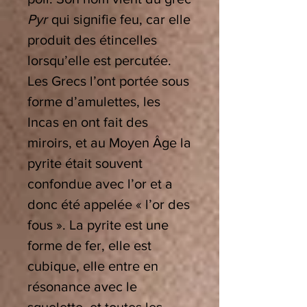
Pyr
qui signifie feu, car elle
produit des étincelles
lorsqu’elle est percutée.
Les Grecs l’ont portée sous
forme d’amulettes, les
Incas en ont fait des
miroirs, et au Moyen Âge la
pyrite était souvent
confondue avec l’or et a
donc été appelée « l’or des
fous ». La pyrite est une
forme de fer, elle est
cubique, elle entre en
résonance avec le