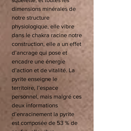
squelette, et toutes les
dimensions minérales de
notre structure
physiologique, elle vibre
dans le chakra racine notre
construction, elle a un effet
d’ancrage qui pose et
encadre une énergie
d’action et de vitalité. La
pyrite enseigne le
territoire, l’espace
personnel, mais malgré ces
deux informations
d’enracinement la pyrite
est composée de 53 % de