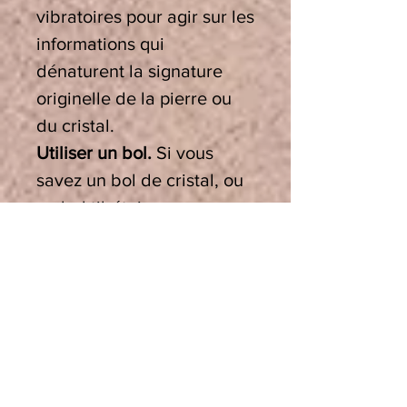
vibratoires pour agir sur les
informations qui
dénaturent la signature
originelle de la pierre ou
du cristal.
Utiliser un bol.
Si vous
savez un bol de cristal, ou
un bol tibétain, peu
importe qu’ils soient graves
ou aigus et quelle que soit
leur note, ils sont
parfaitement adaptés à cet
usage, en effet leur
vibration crée un puissant
réalignement