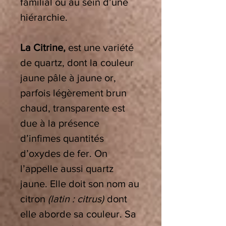
familial ou au sein d’une
hiérarchie.
La Citrine,
est une variété
de quartz, dont la couleur
jaune pâle à jaune or,
parfois légèrement brun
chaud, transparente est
due à la présence
d’infimes quantités
d’oxydes de fer. On
l’appelle aussi quartz
jaune. Elle doit son nom au
citron
(latin : citrus)
dont
elle aborde sa couleur. Sa