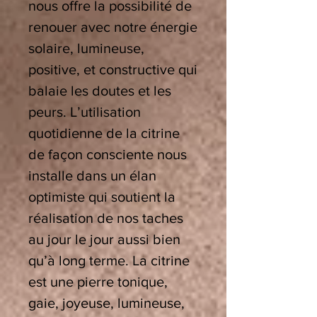
nous offre la possibilité de
renouer avec notre énergie
solaire, lumineuse,
positive, et constructive qui
balaie les doutes et les
peurs. L’utilisation
quotidienne de la citrine
de façon consciente nous
installe dans un élan
optimiste qui soutient la
réalisation de nos taches
au jour le jour aussi bien
qu’à long terme. La citrine
est une pierre tonique,
gaie, joyeuse, lumineuse,