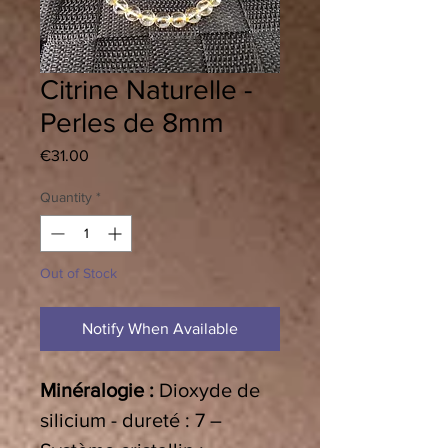
Citrine Naturelle -
Perles de 8mm
Price
€31.00
Quantity
*
Out of Stock
Notify When Available
Minéralogie :
Dioxyde de
silicium - dureté : 7 –