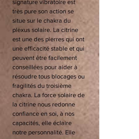
signature vibratoire est
très pure son action se
situe sur le chakra du
plexus solaire. La citrine
est une des pierres qui ont
une efficacité stable et qui
peuvent être facilement
conseillées pour aider à
résoudre tous blocages ou
fragilités du troisième
chakra. La force solaire de
la citrine nous redonne
confiance en soi, à nos
capacités, elle éclaire
notre personnalité. Elle