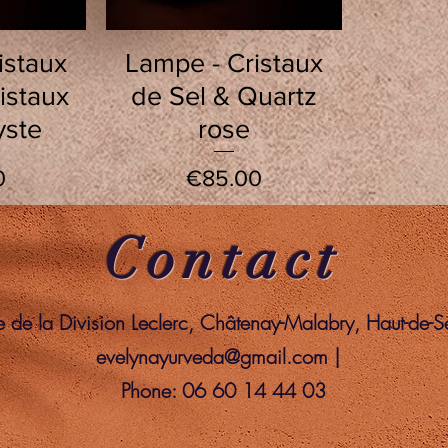
w
Quick View
istaux
Lampe - Cristaux
istaux
de Sel & Quartz
yste
rose
Price
0
€85.00
Contact
de la Division Leclerc, Châtenay-Malabry, Haut-de-
evelynayurveda@gmail.com
|
Phone: 06 60 14 44 03