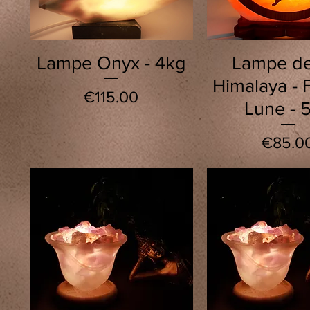
Quick View
Quick Vie
Lampe Onyx - 4kg
Lampe de
Himalaya - 
Price
€115.00
Lune - 
Price
€85.0