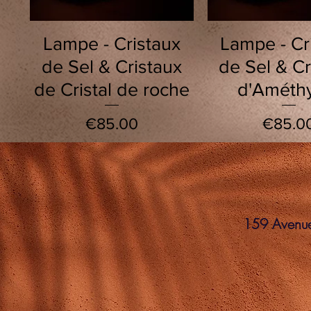
Quick View
Quick Vie
Lampe - Cristaux
Lampe - Cr
de Sel & Cristaux
de Sel & Cr
de Cristal de roche
d'Améth
Price
Price
€85.00
€85.0
159 Avenue 