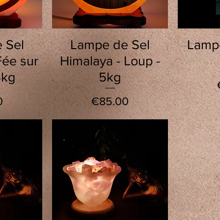
w
Quick View
 Sel
Lampe de Sel
Lampe
Fée sur
Himalaya - Loup -
5kg
5kg
Price
0
€85.00