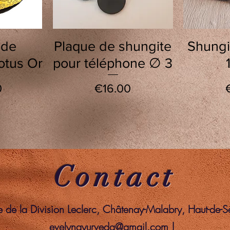
w
Quick View
Q
 de
Plaque de shungite
Shungi
otus Or
pour téléphone ∅ 3
Price
0
€16.00
Contact
de la Division Leclerc, Châtenay-Malabry, Haut-de-
evelynayurveda@gmail.com
|