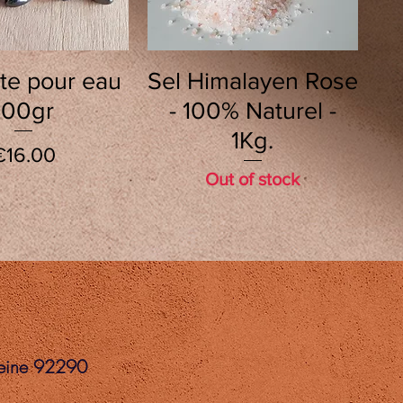
uick View
Quick View
te pour eau
Sel Himalayen Rose
100gr
- 100% Naturel -
1Kg.
Price
€16.00
Out of stock
Seine 92290