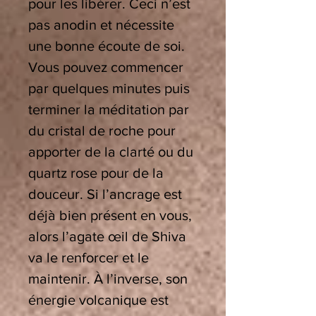
pour les libérer. Ceci n’est
pas anodin et nécessite
une bonne écoute de soi.
Vous pouvez commencer
par quelques minutes puis
terminer la méditation par
du cristal de roche pour
apporter de la clarté ou du
quartz rose pour de la
douceur. Si l’ancrage est
déjà bien présent en vous,
alors l’agate œil de Shiva
va le renforcer et le
maintenir.
À
l’inverse, son
énergie volcanique est