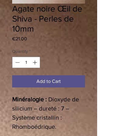
Agate noire Œil de
Shiva - Perles de
10mm
Price
€21.00
Quantity
*
Add to Cart
Minéralogie :
Dioxyde de
silicium – dureté : 7 –
Système cristallin :
Rhomboédrique.