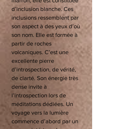
marron, elle est constituée
d’inclusion blanche. Ces
inclusions ressemblent par
son aspect à des yeux d’où
son nom. Elle est formée à
partir de roches
volcaniques.
C’est une
excellente pierre
d’introspection, de vérité,
de clarté. Son énergie très
dense invite à
l’introspection lors de
méditations dédiées. Un
voyage vers la lumière
commence d’abord par un