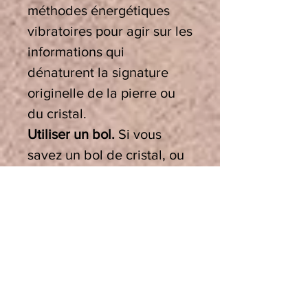
méthodes énergétiques
vibratoires pour agir sur les
informations qui
dénaturent la signature
originelle de la pierre ou
du cristal.
Utiliser un bol.
Si vous
savez un bol de cristal, ou
un bol tibétain, peu
importe qu’ils soient graves
ou aigus et quelle que soit
leur note, ils sont
parfaitement adaptés à cet
usage, en effet leur
vibration crée un puissant