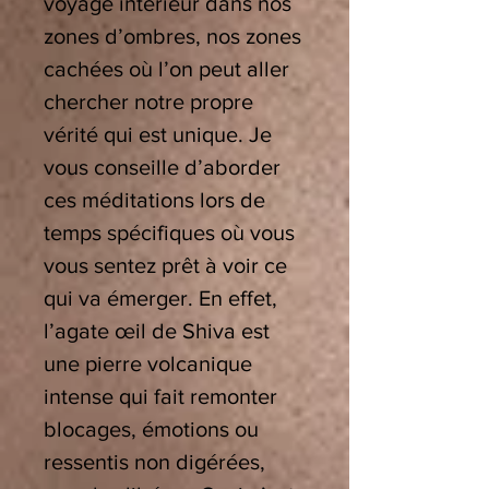
voyage intérieur dans nos
zones d’ombres, nos zones
cachées où l’on peut aller
chercher notre propre
vérité qui est unique. Je
vous conseille d’aborder
ces méditations lors de
temps spécifiques où vous
vous sentez prêt à voir ce
qui va émerger. En effet,
l’agate œil de Shiva est
une pierre volcanique
intense qui fait remonter
blocages, émotions ou
ressentis non digérées,