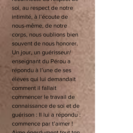
soi, au respect de notre
intimité, à l’écoute de
nous-même, de notre
corps, nous oublions bien
souvent de nous honorer.
Un jour, un guérisseur/
enseignant du Pérou a
répondu à l’une de ses
élèves qui lui demandait
comment il fallait
commencer le travail de
connaissance de soi et de
guérison : Il lui a répondu :
commence par t’aimer !
Aime éperdument tout ton