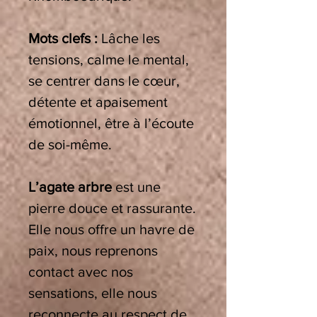
Mots clefs :
Lâche les
tensions, calme le mental,
se centrer dans le cœur,
détente et apaisement
émotionnel, être à l’écoute
de soi-même.
L’agate arbre
est une
pierre douce et rassurante.
Elle nous offre un havre de
paix, nous reprenons
contact avec nos
sensations, elle nous
reconnecte au respect de