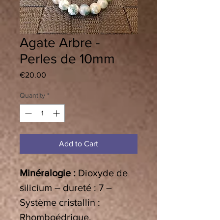
Agate Arbre -
Perles de 10mm
Price
€20.00
Quantity
*
Add to Cart
Minéralogie :
Dioxyde de
silicium – dureté : 7 –
Système cristallin :
Rhomboédrique.