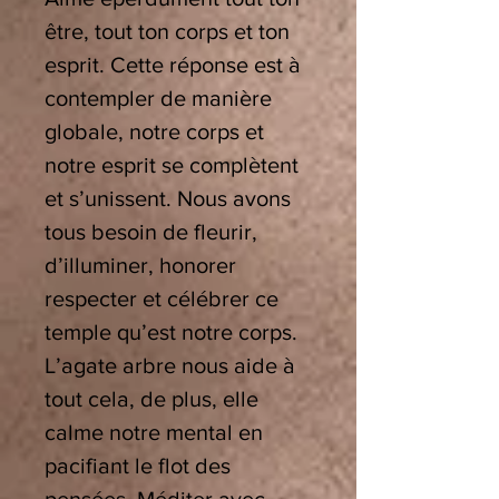
être, tout ton corps et ton
esprit. Cette réponse est à
contempler de manière
globale, notre corps et
notre esprit se complètent
et s’unissent. Nous avons
tous besoin de fleurir,
d’illuminer, honorer
respecter et célébrer ce
temple qu’est notre corps.
L’agate arbre nous aide à
tout cela, de plus, elle
calme notre mental en
pacifiant le flot des