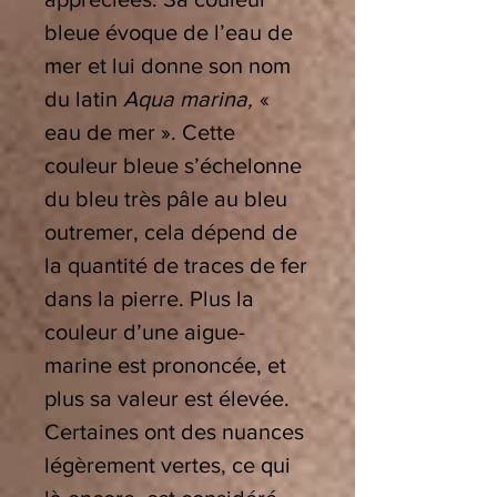
bleue évoque de l’eau de
mer et lui donne son nom
du latin
Aqua marina,
«
eau de mer ». Cette
couleur bleue s’échelonne
du bleu très pâle au bleu
outremer, cela dépend de
la quantité de traces de fer
dans la pierre. Plus la
couleur d’une aigue-
marine est prononcée, et
plus sa valeur est élevée.
Certaines ont des nuances
légèrement vertes, ce qui