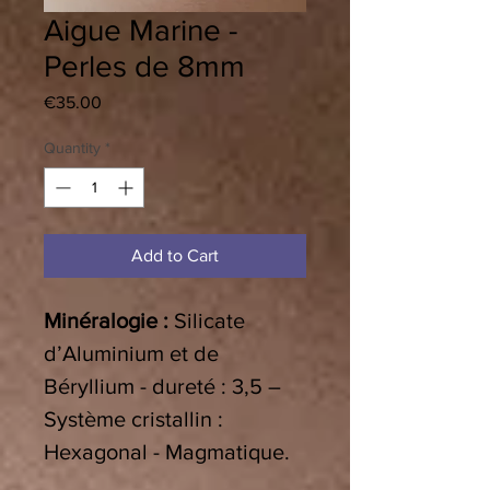
Aigue Marine -
Perles de 8mm
Price
€35.00
Quantity
*
Add to Cart
Minéralogie :
Silicate
d’Aluminium et de
Béryllium - dureté : 3,5 –
Système cristallin :
Hexagonal - Magmatique.