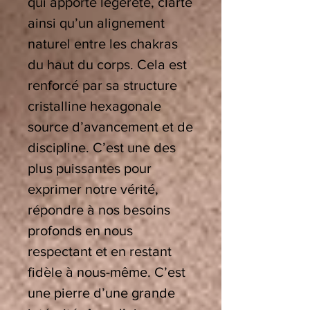
qui apporte légèreté, clarté
ainsi qu’un alignement
naturel entre les chakras
du haut du corps. Cela est
renforcé par sa structure
cristalline hexagonale
source d’avancement et de
discipline. C’est une des
plus puissantes pour
exprimer notre vérité,
répondre à nos besoins
profonds en nous
respectant et en restant
fidèle à nous-même. C’est
une pierre d’une grande