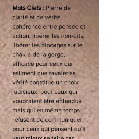
Mots Clefs
:
Pierre de
clarté et de vérité,
cohérence entre pensée et
action, libérer les non-dits,
libérer les blocages sur le
chakra de la gorge,
efficace pour ceux qui
estiment que ravaler sa
vérité constitue un choix
judicieux, pour ceux qui
voudraient être entendus
mais qui en même temps
refusent de communiquer,
pour ceux qui pensent qu’il
vaut mieux se taire car