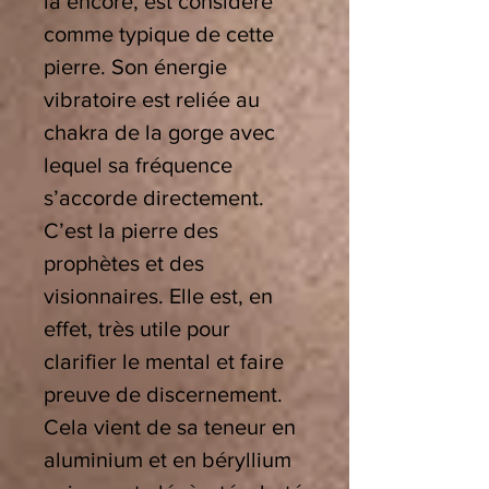
là encore, est considéré
comme typique de cette
pierre. Son énergie
vibratoire est reliée au
chakra de la gorge avec
lequel sa fréquence
s’accorde directement.
C’est la pierre des
prophètes et des
visionnaires. Elle est, en
effet, très utile pour
clarifier le mental et faire
preuve de discernement.
Cela vient de sa teneur en
aluminium et en béryllium