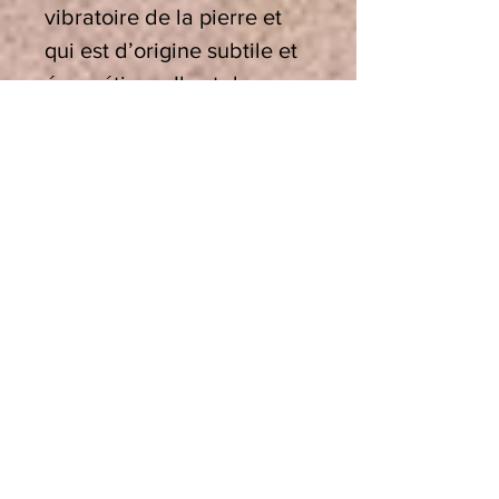
vibratoire de la pierre et
qui est d’origine subtile et
énergétique. Il est donc
logique d’utiliser des
méthodes énergétiques
vibratoires pour agir sur les
informations qui
dénaturent la signature
originelle de la pierre ou
du cristal.
Utiliser un bol.
Si vous
savez un bol de cristal, ou
un bol tibétain, peu
importe qu’ils soient graves
ou aigus et quelle que soit