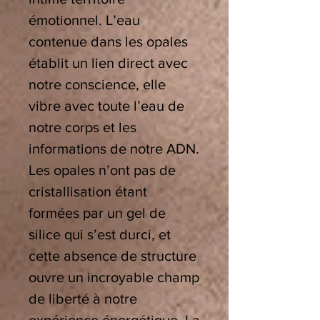
émotionnel. L’eau
contenue dans les opales
établit un lien direct
avec
notre conscience, elle
vibre avec toute l’eau de
notre corps et les
informations de notre ADN.
Les opales n’ont pas de
cristallisation étant
formées par un gel de
silice qui s’est durci, et
cette absence de structure
ouvre un incroyable champ
de liberté à notre