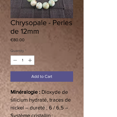
Chrysopale - Perles
de 12mm
Price
€80.00
Quantity
*
Add to Cart
Minéralogie :
Dioxyde de
silicium hydraté, traces de
nickel – dureté : 6 / 6,5 –
Système cristallin :