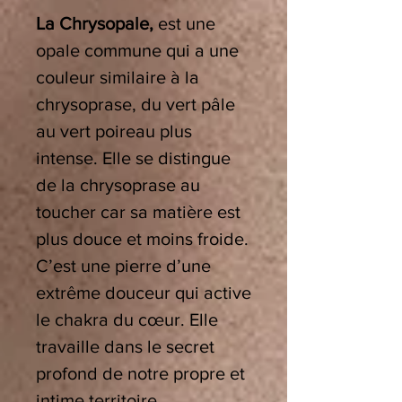
La Chrysopale,
est une
opale commune qui a une
couleur similaire à la
chrysoprase, du vert pâle
au vert poireau plus
intense.
Elle se distingue
de la chrysoprase au
toucher car sa matière est
plus douce et moins froide.
C’est une pierre d’une
extrême douceur qui active
le chakra du cœur. Elle
travaille dans le secret
profond de notre propre et
intime territoire