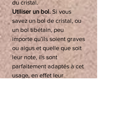
du cristal.
Utiliser un bol.
Si vous
savez un bol de cristal, ou
un bol tibétain, peu
importe qu’ils soient graves
ou aigus et quelle que soit
leur note, ils sont
parfaitement adaptés à cet
usage, en effet leur
vibration crée un puissant
réalignement
bioénergétique. Il est
conseillé de poser une fine
couche de tissu ou de
feutrine, à l’intérieur, entre