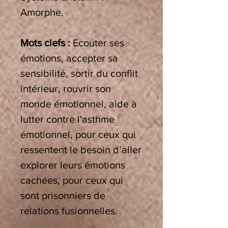
Amorphe.
Mots clefs :
Ecouter ses
émotions, accepter sa
sensibilité, sortir du conflit
intérieur, rouvrir son
monde émotionnel,
aide à
lutter contre l'asthme
émotionnel, pour ceux qui
ressentent le besoin d’aller
explorer leurs émotions
cachées, pour ceux qui
sont prisonniers de
relations fusionnelles.