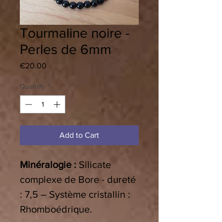
Tourmaline noire -
Perles de 6mm
Price
€20.00
Quantity
*
Add to Cart
Minéralogie :
Silicate
complexe
de Bore - dureté
: 7,5 – Système cristallin :
Rhomboédrique.