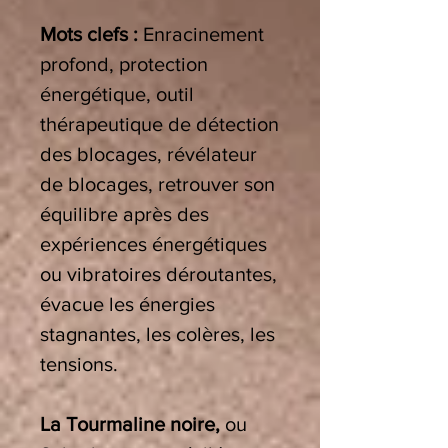
Mots clefs :
Enracinement
profond, protection
énergétique, outil
thérapeutique de détection
des blocages,
révélateur
de blocages,
retrouver son
équilibre après des
expériences énergétiques
ou vibratoires déroutantes,
évacue les énergies
stagnantes, les colères, les
tensions.
La Tourmaline noire,
ou