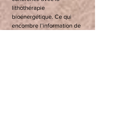
lithothérapie
bioénergétique. Ce qui
encombre l’information de
la pierre n’est pas quelque
chose de physique, mais
une perturbation qui
parasite la signature
vibratoire de la pierre et
qui est d’origine subtile et
énergétique. Il est donc
logique d’utiliser des
méthodes énergétiques
vibratoires pour agir sur les
informations qui
dénaturent la signature