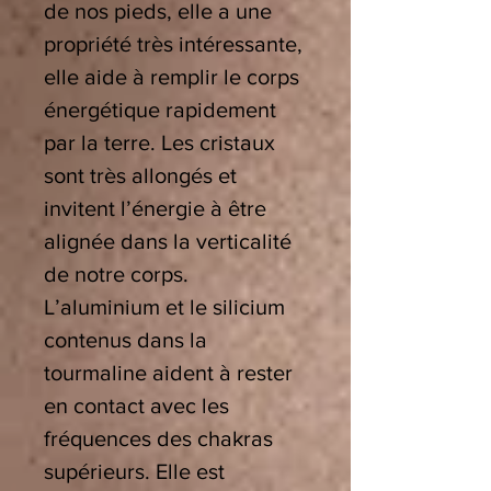
de nos pieds, elle a une
propriété très intéressante,
elle aide à remplir le corps
énergétique rapidement
par la terre. Les cristaux
sont très allongés et
invitent l’énergie à être
alignée dans la verticalité
de notre corps.
L’aluminium et le silicium
contenus dans la
tourmaline aident à rester
en contact avec les
fréquences des chakras
supérieurs. Elle est