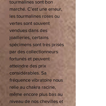
tourmalines sont bon
marché. C’est une erreur,
les tourmalines roses ou
vertes sont souvent
vendues dans des
joailleries, certains
spécimens sont très prisés
par des collectionneurs
fortunés et peuvent
atteindre des prix
considérables. Sa
fréquence vibratoire nous
relie au chakra racine,
même encore plus bas au
niveau de nos chevilles et