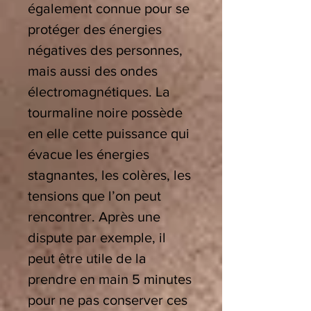
également connue pour se
protéger des énergies
négatives des personnes,
mais aussi des ondes
électromagnétiques. La
tourmaline noire possède
en elle cette puissance qui
évacue les énergies
stagnantes, les colères, les
tensions que l’on peut
rencontrer. Après une
dispute par exemple, il
peut être utile de la
prendre en main 5 minutes
pour ne pas conserver ces