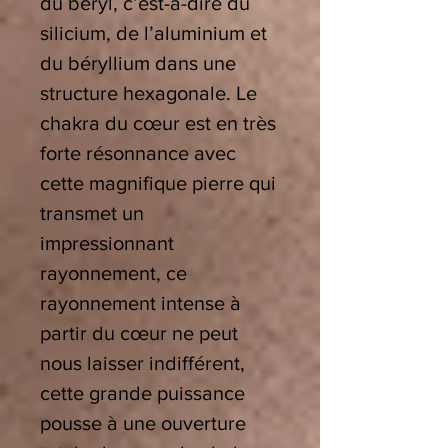
du béryl, c’est-à-dire du
silicium, de l’aluminium et
du béryllium dans une
structure hexagonale. Le
chakra du cœur est en très
forte résonnance avec
cette magnifique pierre qui
transmet un
impressionnant
rayonnement, ce
rayonnement intense à
partir du cœur ne peut
nous laisser indifférent,
cette grande puissance
pousse à une ouverture