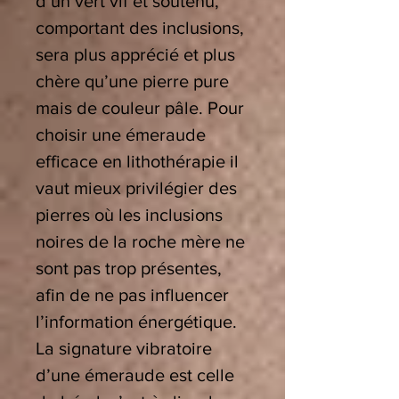
d’un vert vif et soutenu,
comportant des inclusions,
sera plus apprécié et plus
chère qu’une pierre pure
mais de couleur pâle. Pour
choisir une émeraude
efficace en lithothérapie il
vaut mieux privilégier des
pierres où les inclusions
noires de la roche mère ne
sont pas trop présentes,
afin de ne pas influencer
l’information énergétique.
La signature vibratoire
d’une émeraude est celle