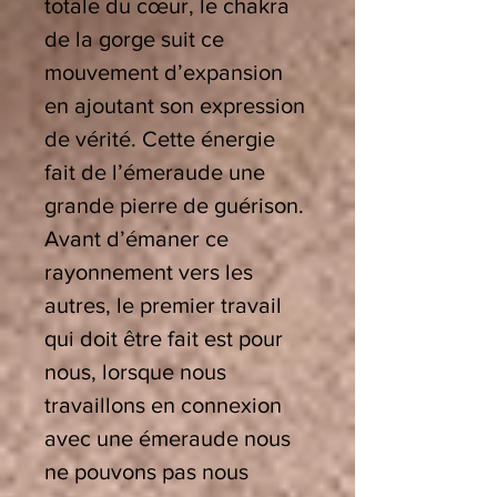
totale du cœur, le chakra
de la gorge suit ce
mouvement d’expansion
en ajoutant son expression
de vérité. Cette énergie
fait de l’émeraude une
grande pierre de guérison.
Avant d’émaner ce
rayonnement vers les
autres, le premier travail
qui doit être fait est pour
nous, lorsque nous
travaillons en connexion
avec une émeraude nous
ne pouvons pas nous