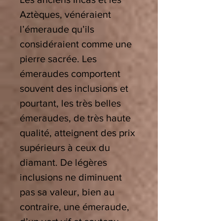
Aztèques, vénéraient
l’émeraude qu’ils
considéraient comme une
pierre sacrée. Les
émeraudes comportent
souvent des inclusions et
pourtant, les très belles
émeraudes, de très haute
qualité, atteignent des prix
supérieurs à ceux du
diamant. De légères
inclusions ne diminuent
pas sa valeur, bien au
contraire, une émeraude,