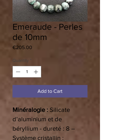
Emeraude - Perles
de 10mm
Price
€205.00
Quantity
*
Add to Cart
Minéralogie :
Silicate
d’aluminium et de
béryllium - dureté : 8 –
Système cristallin :