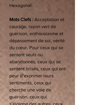
Hexagonal.
Mots Clefs :
Acceptation et
courage, rayon vert de
guérison, enthousiasme et
dépassement de soi, vérité
du cœur. Pour ceux qui se
sentent seuls ou
abandonnés, ceux qui se
sentent brisés, ceux qui ont
peur d’exprimer leurs
sentiments, ceux qui
cherche une voie de
guérison, ceux qui
s’éloigne des autres, ceux