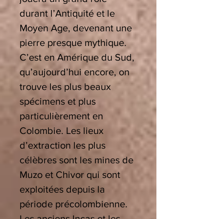
durant l’Antiquité et le
Moyen Age, devenant une
pierre presque mythique.
C’est en Amérique du Sud,
qu’aujourd’hui encore, on
trouve les plus beaux
spécimens et plus
particulièrement en
Colombie. Les lieux
d’extraction les plus
célèbres sont les mines de
Muzo et Chivor qui sont
exploitées depuis la
période précolombienne.
Les anciens Incas et les