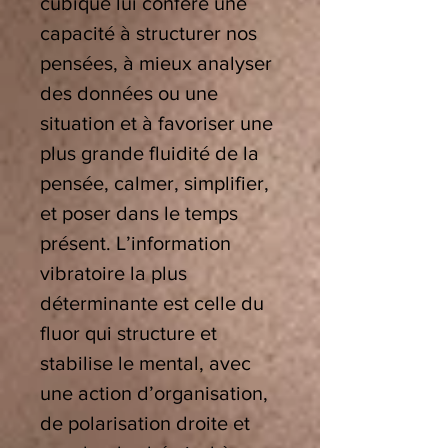
cubique lui confère une
capacité à structurer nos
pensées, à mieux analyser
des données ou une
situation et à favoriser une
plus grande fluidité de la
pensée, calmer, simplifier,
et poser dans le temps
présent. L’information
vibratoire la plus
déterminante est celle du
fluor qui structure et
stabilise le mental, avec
une action d’organisation,
de polarisation droite et