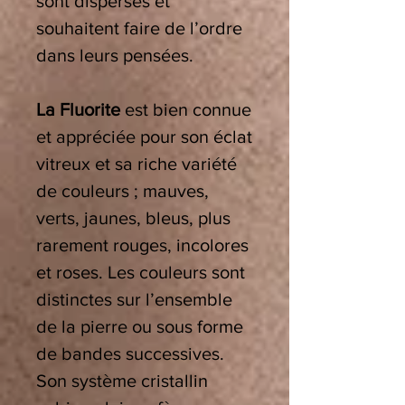
sont dispersés et
souhaitent faire de l’ordre
dans leurs pensées.
La Fluorite
est bien connue
et appréciée pour son éclat
vitreux et sa riche variété
de couleurs ; mauves,
verts, jaunes, bleus, plus
rarement rouges, incolores
et roses. Les couleurs sont
distinctes sur l’ensemble
de la pierre ou sous forme
de bandes successives.
Son système cristallin