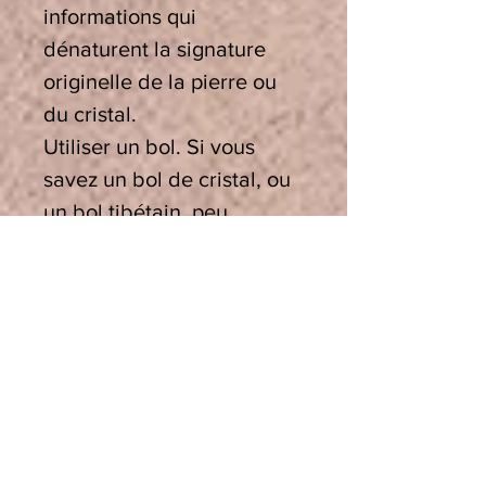
informations qui
dénaturent la signature
originelle de la pierre ou
du cristal.
Utiliser un bol. Si vous
savez un bol de cristal, ou
un bol tibétain, peu
importe qu’ils soient graves
ou aigus et quelle que soit
leur note, ils sont
parfaitement adaptés à cet
usage, en effet leur
vibration crée un puissant
réalignement
bioénergétique. Il est