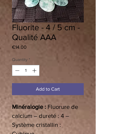
Fluorite - 4 / 5 cm -
Qualité AAA
Price
€14.00
Quantity
*
Add to Cart
Minéralogie :
Fluorure de
calcium – dureté : 4 –
Système cristallin :
Cubique.