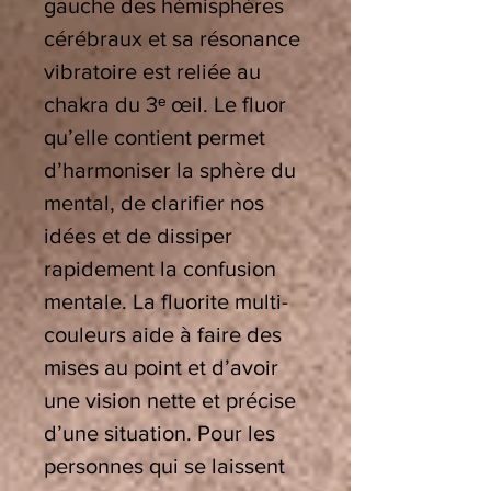
gauche des hémisphères
cérébraux et sa résonance
vibratoire est reliée au
chakra du 3
ᵉ
œ
il. Le fluor
qu
’
elle contient permet
d
’
harmoniser la sphère du
mental, de clarifier nos
idées et de dissiper
rapidement la confusion
mentale. La fluorite multi-
couleurs aide à faire des
mises au point et d’avoir
une vision nette et précise
d’une situation. Pour les
personnes qui se laissent