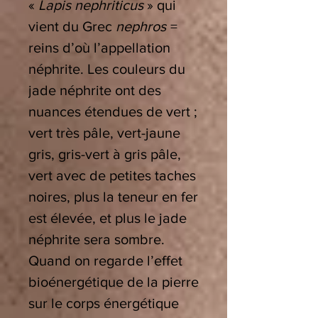
«
Lapis nephriticus
» qui
vient du Grec
nephros
=
reins d’où l’appellation
néphrite. Les couleurs du
jade néphrite ont des
nuances étendues de vert ;
vert très pâle, vert-jaune
gris, gris-vert à gris pâle,
vert avec de petites taches
noires, plus la teneur en fer
est élevée, et plus le jade
néphrite sera sombre.
Quand on regarde l’effet
bioénergétique de la pierre
sur le corps énergétique