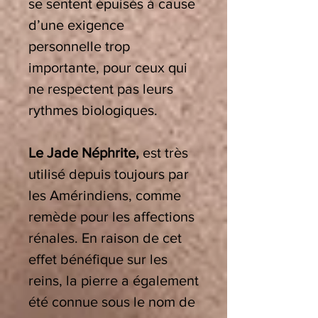
se sentent épuisés à cause
d’une exigence
personnelle trop
importante, pour ceux qui
ne respectent pas leurs
rythmes biologiques.
Le Jade Néphrite,
est très
utilisé depuis toujours par
les Amérindiens, comme
remède pour les affections
rénales. En raison de cet
effet bénéfique sur les
reins, la pierre a également
été connue sous le nom de