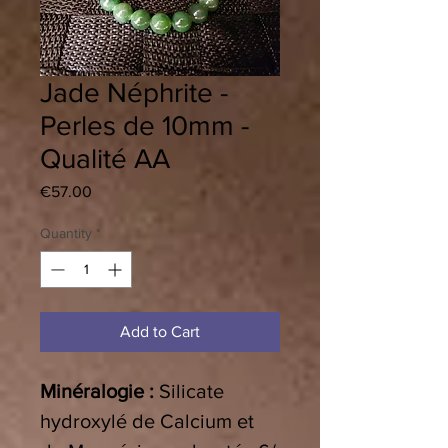
Jade Néphrite -
Perles de 10mm -
Qualité AA
Price
€57.00
Quantity
*
Add to Cart
Minéralogie :
Silicate
hydroxylé de Calcium et