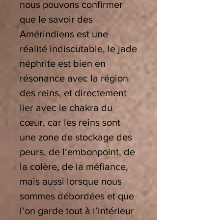
nous pouvons confirmer
que le savoir des
Amérindiens est une
réalité indiscutable, le jade
néphrite est bien en
résonance avec la région
des reins, et directement
lier avec le chakra du
cœur, car les reins sont
une zone de stockage des
peurs, de l’embonpoint, de
la colère, de la méfiance,
mais aussi lorsque nous
sommes débordées et que
l’on garde tout à l’intérieur