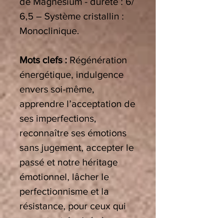
de Magnésium - dureté : 6/
6,5 – Système cristallin :
Monoclinique.
Mots clefs :
Régénération
énergétique, indulgence
envers soi-même,
apprendre l’acceptation de
ses imperfections,
reconnaître ses émotions
sans jugement, accepter le
passé et notre héritage
émotionnel, lâcher le
perfectionnisme et la
résistance, pour ceux qui