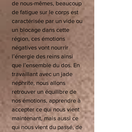
de nous-mêmes, beaucoup
de fatigue sur le corps est
caractérisée par un vide ou
un blocage dans cette
région, ces émotions
négatives vont nourrir
l’énergie des reins ainsi
que l’ensemble du dos. En
travaillant avec un jade
néphrite, nous allons
retrouver un équilibre de
nos émotions, apprendre à
accepter ce qui nous vient
maintenant, mais aussi ce
qui nous vient du passé, de