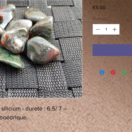
Price
€5.00
Quantity
*
ilicium - dureté : 6,5/ 7 –
boédrique
.