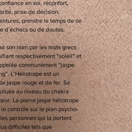
onfiance en soi, réconfort,
orité, prise de décision,
ventures, prendre le temps de se
e d’échecs ou de doutes.
d son nom par les mots grecs
nifiant respectivement “soleil” et
i appelée communément “jaspe
ng”. L’Héliotrope est un
e jaspe rouge et de fer. Sa
 située au niveau du chakra
œur. La pierre jaspe héliotrope
 le contrôle sur le plan psycho-
 les personnes qui la portent
s difficiles tels que