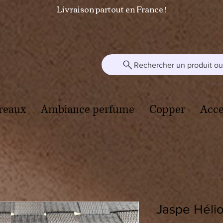
Livraison partout en France !
Rechercher un produit ou 
reaux
Ambiance perfume
Copper
Acce
Jaspe Hélio