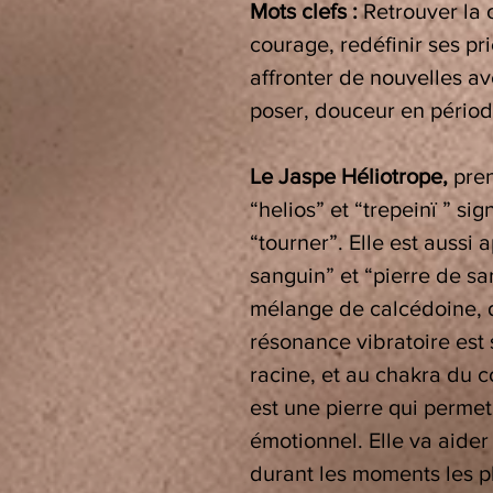
Mots clefs :
Retrouver la c
courage, redéfinir ses pri
affronter de nouvelles a
poser,
douceur en périod
Le Jaspe Héliotrope,
pren
“helios” et “trepeinï ” sig
“tourner”. Elle est auss
sanguin” et “pierre de sa
mélange de calcédoine, d
résonance vibratoire est
racine, et au chakra du c
est une pierre qui permet
émotionnel. Elle va aider
durant les moments les plu