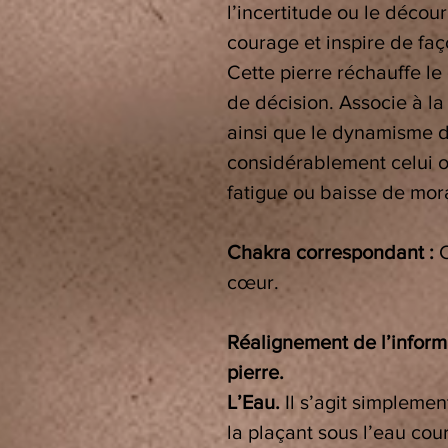
l’incertitude ou le décou
courage et inspire de faço
Cette pierre réchauffe le 
de décision.
A
ssocie à la
ainsi que le dynamisme du
considérablement celui ou
fatigue ou baisse de mora
Chakra correspondant :
C
cœur.
Réalignement de l’informa
pierre.
L’Eau.
Il s’agit simplemen
la plaçant sous l’eau co