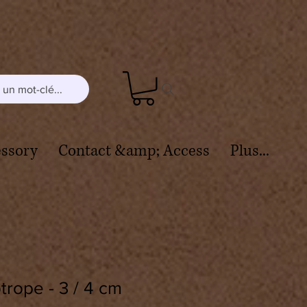
un mot-clé...
ssory
Contact &amp; Access
Plus...
trope - 3 / 4 cm