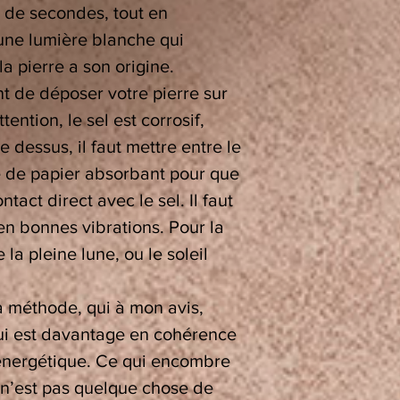
 de secondes, tout en
 une lumière blanche qui
la pierre a son origine.
nt de déposer votre pierre sur
ttention, le sel est corrosif,
 dessus, il faut mettre entre le
lle de papier absorbant pour que
ntact direct avec le sel. Il faut
en bonnes vibrations. Pour la
 la pleine lune, ou le soleil
a méthode, qui à mon avis,
qui est davantage en cohérence
oénergétique. Ce qui encombre
e n’est pas quelque chose de