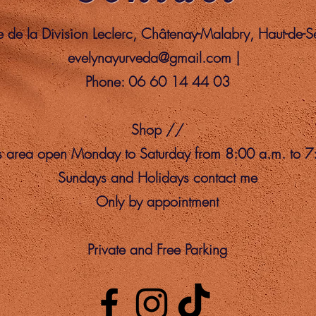
de la Division Leclerc, Châtenay-Malabry, Haut-de-
evelynayurveda@gmail.com
|
Phone: 06 60 14 44 03
Shop //
s area open Monday to Saturday from 8:00 a.m. to 7
Sundays and Holidays contact me
Only by appointment
Private and Free Parking