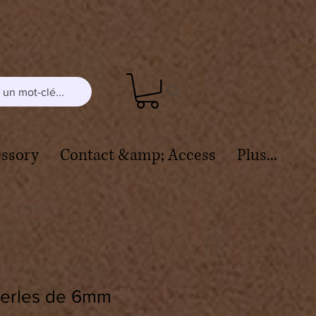
un mot-clé...
ssory
Contact &amp; Access
Plus...
 Perles de 6mm