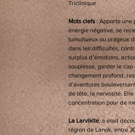
Triclinique
Mots clefs
:
Apporte une p
énergie négative, se rece
tumultueux ou orageux de 
dans les difficultés, contr
surplus d’émotions, acti
souplesse, garder le cap
changement profond, rest
d’aventures bouleversant
de tête, la nervosité. Ell
concentration pour de me
La Larvikite
, a était déc
région de Larvik, entre 3