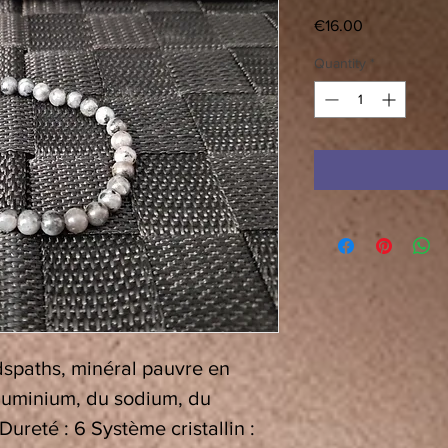
Price
€16.00
Quantity
*
spaths, minéral pauvre en
aluminium, du sodium, du
Dureté : 6 Système cristallin :