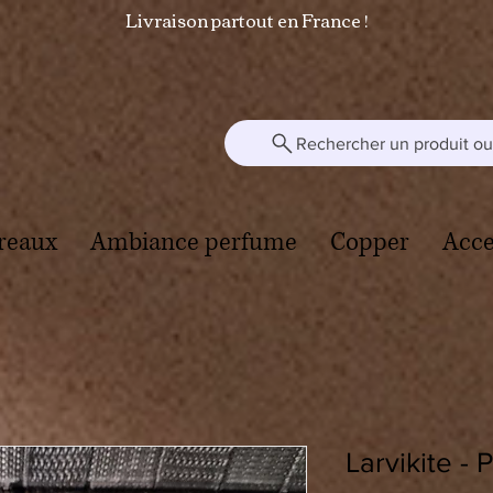
Livraison partout en France !
Rechercher un produit ou 
reaux
Ambiance perfume
Copper
Acce
Larvikite -