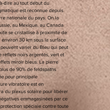
-à-dire au tout début du
gmatique est reconnue depuis
re nationale du pays. On la
ussie, au Mexique, au Canada
kite se cristallise à proximité de
 environ 30 km sous la surface
 peuvent varier du Bleu qui peut
reflets noirs argentés, vert et
ffets miroir bleus. La pierre
à plus de 90% de feldspaths
ée pour principale
ure vibratoire est en
a du plexus solaire pour libérer
 négatives emmagasinées par ce
 protection spéciale contre toute