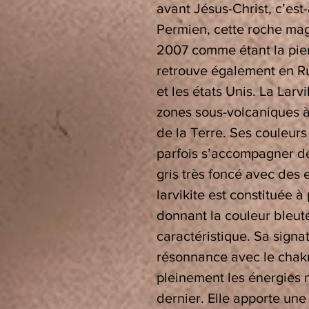
avant Jésus-Christ, c’est
Permien, cette roche ma
2007 comme étant la pier
retrouve également en R
et les états Unis. La Larvi
zones sous-volcaniques à
de la Terre. Ses couleurs
parfois s’accompagner de 
gris très foncé avec des e
larvikite est constituée 
donnant la couleur bleut
caractéristique. Sa signat
résonnance avec le chakr
pleinement les énergies
dernier. Elle apporte une