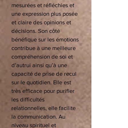
mesurées et réfléchies et
une expression plus posée
et claire des opinions et
décisions. Son côté
bénéfique sur les émotions
contribue à une meilleure
compréhension de soi et
d’autrui ainsi qu’à une
capacité de prise de recul
sur le quotidien. Elle est
très efficace pour purifier
les difficultés
relationnelles, elle facilite
la communication. Au
niveau spirituel et