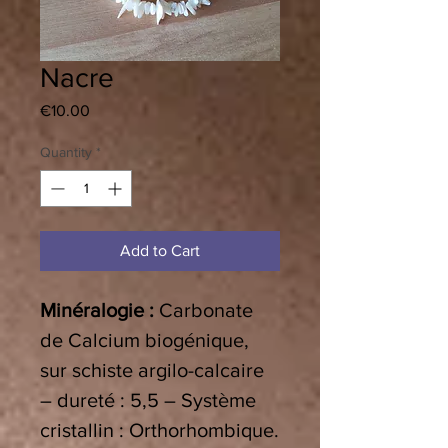
Nacre
Price
€10.00
Quantity
*
Add to Cart
Minéralogie :
Carbonate
de Calcium biogénique,
sur schiste argilo-calcaire
– dureté : 5,5 – Système
cristallin : Orthorhombique.