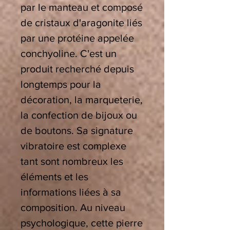
par le manteau et composé
de cristaux d'aragonite liés
par une protéine appelée
conchyoline. C'est un
produit recherché depuis
longtemps pour la
décoration, la marqueterie,
la confection de bijoux ou
de boutons. Sa signature
vibratoire est complexe
tant sont nombreux les
éléments et les
informations liées à sa
composition.
Au niveau
psychologique, cette pierre