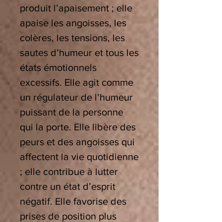
produit l’apaisement ; elle
apaise les angoisses, les
colères, les tensions, les
sautes d’humeur et tous les
états émotionnels
excessifs. Elle agit comme
un régulateur de l’humeur
puissant de la personne
qui la porte. Elle libère des
peurs et des angoisses qui
affectent la vie quotidienne
; elle contribue à lutter
contre un état d’esprit
négatif. Elle favorise des
prises de position plus