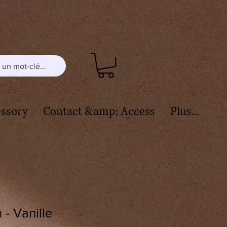
un mot-clé...
ssory
Contact &amp; Access
Plus...
- Vanille