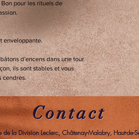
Bon pour les rituels de
assion.
et enveloppante.
s
bâtons d'encens
dans une tour
on, ils sont stables et vous
s cendres.
Contact
de la Division Leclerc, Châtenay-Malabry, Haut-de-