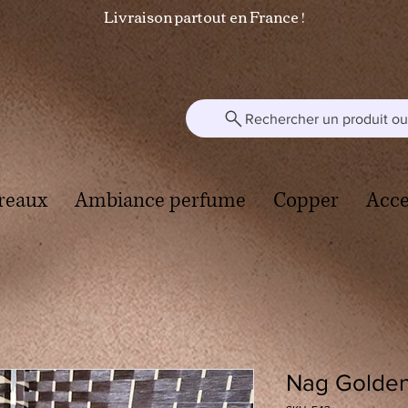
Livraison partout en France !
Rechercher un produit ou 
reaux
Ambiance perfume
Copper
Acce
Nag Golden 