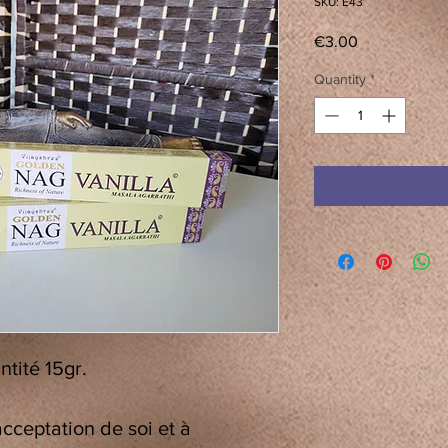
SKU: E43
Price
€3.00
Quantity
*
tité 15gr.
’acceptation de soi et à