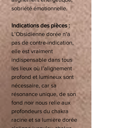
sobriété émotionnelle.
Indications des pièces :
L’Obsidienne dorée n’a
pas de contre-indication,
elle est vraiment
indispensable dans tous
les lieux où l’alignement
profond et lumineux sont
nécessaire, car sa
résonance unique, de son
fond noir nous relie aux
profondeurs du chakra
racine et sa lumière dorée