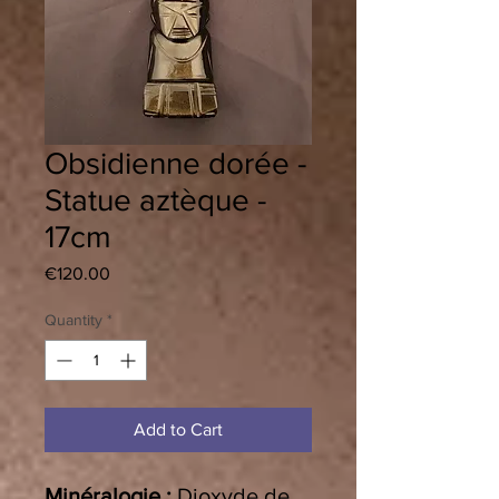
Obsidienne dorée -
Statue aztèque -
17cm
Price
€120.00
Quantity
*
Add to Cart
Minéralogie :
Dioxyde de