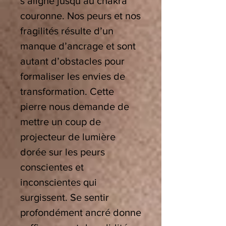
s’aligne jusqu’au chakra
couronne. Nos peurs et nos
fragilités résulte d’un
manque d’ancrage et sont
autant d’obstacles pour
formaliser les envies de
transformation. Cette
pierre nous demande de
mettre un coup de
projecteur de lumière
dorée sur les peurs
conscientes et
inconscientes qui
surgissent. Se sentir
profondément ancré donne