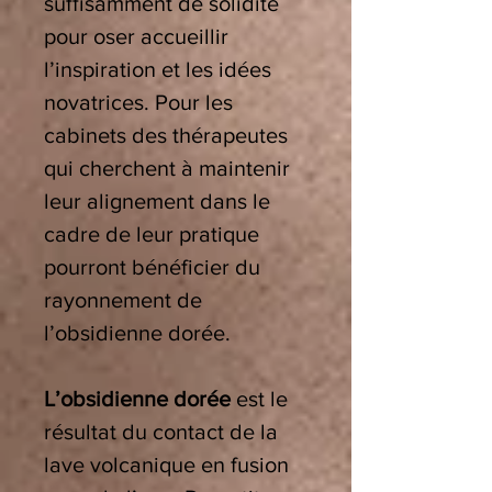
suffisamment de solidité
pour oser accueillir
l’inspiration et les idées
novatrices. Pour les
cabinets des thérapeutes
qui cherchent à maintenir
leur alignement dans le
cadre de leur pratique
pourront bénéficier du
rayonnement de
l’obsidienne dorée.
L’obsidienne dorée
est le
résultat du contact de la
lave volcanique en fusion