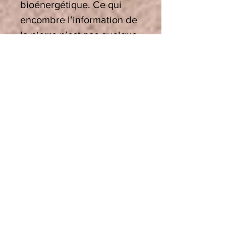
bioénergétique. Ce qui
encombre l’information de
la pierre n’est pas quelque
chose de physique, mais
une perturbation qui
parasite la signature
vibratoire de la pierre et
qui est d’origine subtile et
énergétique. Il est donc
logique d’utiliser des
méthodes énergétiques
vibratoires pour agir sur les
informations qui
dénaturent la signature
originelle de la pierre ou