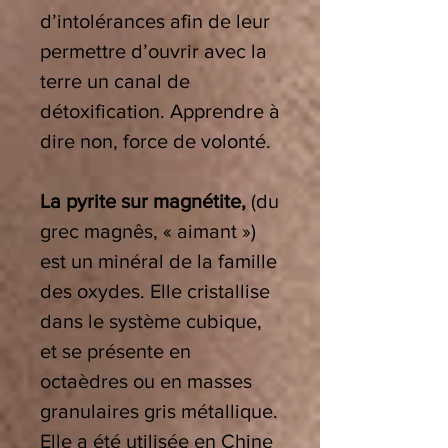
d’intolérances afin de leur
permettre d’ouvrir avec la
terre un canal de
détoxification.
Apprendre à
dire non, force de volonté.
La pyrite sur magnétite,
(du
grec magnês, « aimant »)
est un minéral de la famille
des oxydes. Elle cristallise
dans le système cubique,
et se présente en
octaèdres ou en masses
granulaires gris métallique.
Elle a été utilisée en Chine