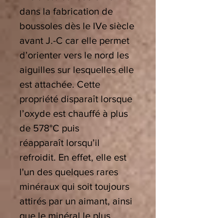
dans la fabrication de
boussoles dès le IVe siècle
avant J.-C car elle permet
d’orienter vers le nord les
aiguilles sur lesquelles elle
est attachée. Cette
propriété disparaît lorsque
l’oxyde est chauffé à plus
de 578°C puis
réapparaît lorsqu’il
refroidit. En effet, elle est
l'un des quelques rares
minéraux qui soit toujours
attirés par un aimant, ainsi
que le minéral le plus