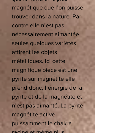
magnétique que l’on puisse
trouver dans la nature. Par
contre elle n’est pas
nécessairement aimantée
seules quelques variétés
attirent les objets
métalliques. Ici cette
magnifique pièce est une
pyrite sur magnétite elle
prend donc, l’énergie de la
pyrite et de la magnétite et
n’est pas aimanté. La pyrite
magnétite active
puissamment le chakra
racine et même plus