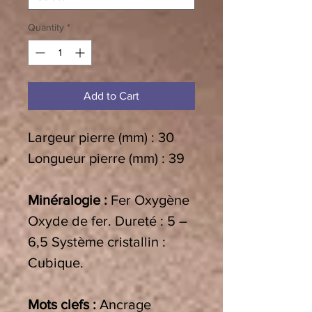
Quantity
*
Add to Cart
Largeur pierre (mm) : 30
Longueur pierre (mm) : 39
Minéralogie :
Fer Oxygène
Oxyde de fer.
Dureté : 5 –
6,5 Système cristallin :
Cubique.
Mots clefs :
Ancrage