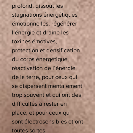
profond, dissout les
stagnations énergétiques
émotionnelles, régénérer
l’énergie et draine les
toxines émotives,
protection et densification
du corps énergétique,
réactivation de l’énergie
de la terre, pour ceux qui
se dispersent mentalement
trop souvent et qui ont des
difficultés à rester en
place, et pour ceux qui
sont électrosensibles et ont
toutes sortes