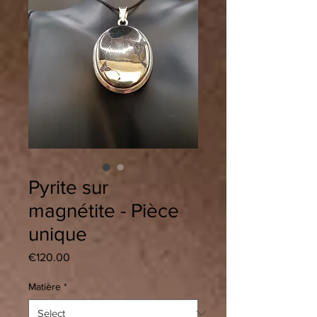
Pyrite sur
magnétite - Pièce
unique
Price
€120.00
Matière
*