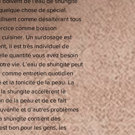
ui boivent de l'eau de shungite
quelque chose de spécial.
tilisent comme désaltérant tous
xercice comme boisson
 cuisiner. Un surdosage est
, il est très individuel de
lle quantité vous avez besoin
otre vie. L’eau de shungite peut
, comme entretien quotidien
é et la tonicité de la peau. La
 la shungite accélèrent le
 de la peau et de ce fait
 juvénile et d’autres problèmes
la shungite contient des
est bon pour les gens, les