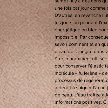
sentez. Il y a des gens q
une fois par jour comme 
D'autres, en revanche l'u
les jours ou pendant l'e
énergétique ou bien pour
impossible. Par conséquent
savoir comment et en que
d'eau de shungite dans v
être couramment utilisée
pour conserver l'élasticit
molécule « fullerène » de
processus de régénération
aiderait à soigner l'acné
de peau. L'eau traitée à 
informations positives. C'