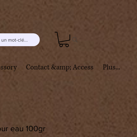
un mot-clé...
ssory
Contact &amp; Access
Plus...
our eau 100gr