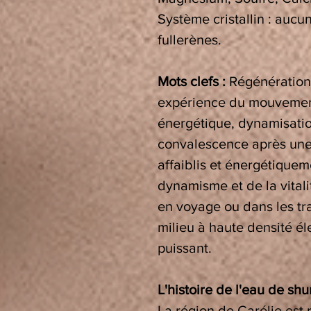
Système cristallin : auc
fullerènes.
Mots clefs :
Régénération 
expérience du mouvement
énergétique, dynamisati
convalescence après une
affaiblis et énergétiquem
dynamisme et de la vitali
en voyage ou dans les tr
milieu à haute densité é
puissant.
L'histoire de l'eau de shu
La région de Carélie est