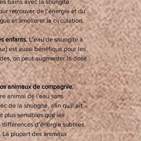
es bains avec la shungite
our retrouver de l’énergie et du
igue et améliorer la circulation.
s enfants.
L’eau de shungite à
our) est aussi bénéfique pour les
lades, on peut augmenter la dose
nos animaux de compagnie.
tre animal de l'eau sans
ec de la shungite, afin qu'il ait
t plus sensibles que les
 différences d'énergie subtiles
. La plupart des animaux