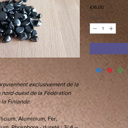
Price
€16.00
Quantity
*
proviennent exclusivement de la
 nord-ouest de la Fédération
 la Finlande.
licium, Aluminium, Fer,
um, Phosphore - dureté : 3/ 4 –