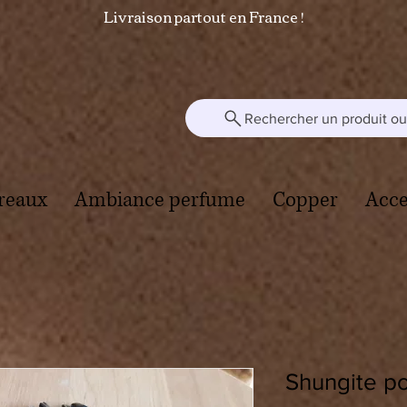
Livraison partout en France !
Rechercher un produit ou 
reaux
Ambiance perfume
Copper
Acce
Shungite p